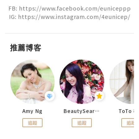
FB: https://www.facebook.com/euniceppp

IG: https://www.instagram.com/4eunicep/
推薦博客
uit
Amy Ng
BeautySearch
ToTo 
追蹤
追蹤
追蹤