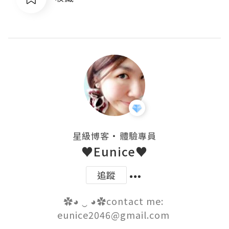
・
星級博客
體驗專員
♥Eunice♥
追蹤
✿◕ ‿ ◕✿contact me: 
eunice2046@gmail.com 
