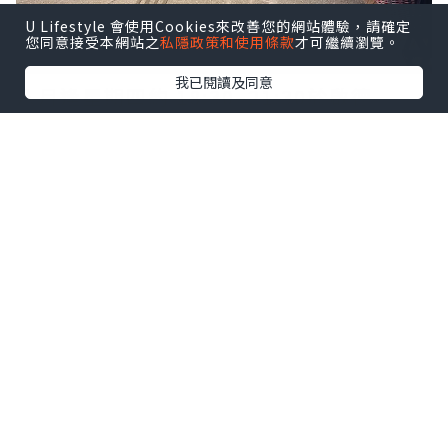
U Lifestyle 會使用Cookies來改善您的網站體驗，請確定
您同意接受本網站之
私隱政策和使用條款
才可繼續瀏覽。
我已閱讀及同意
八月逢星期四約 18:30–21:30於啟德
AIRSIDE 分店舉行 Live Music 現場音樂
表演，氣氛更熱鬧，
點擊圖片放大
這晚還有客席調酒師助興，以匠心手藝呈
獻多款五週年慶典期間限定雞尾酒，