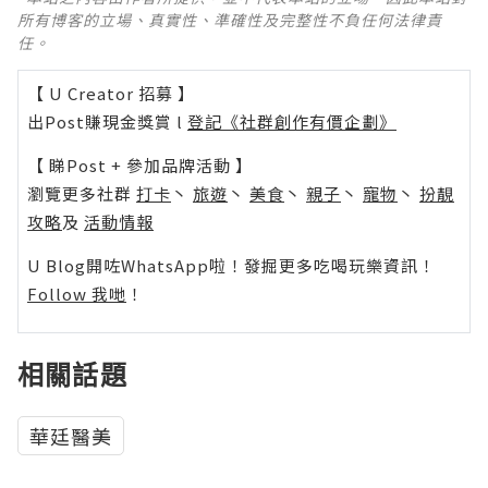
所有博客的立場、真實性、準確性及完整性不負任何法律責
任。
【 U Creator 招募 】
出Post賺現金獎賞 l
登記《社群創作有價企劃》
【 睇Post + 參加品牌活動 】
瀏覽更多社群
打卡
丶
旅遊
丶
美食
丶
親子
丶
寵物
丶
扮靚
攻略
及
活動情報
U Blog開咗WhatsApp啦！發掘更多吃喝玩樂資訊！
Follow 我哋
！
相關話題
華廷醫美