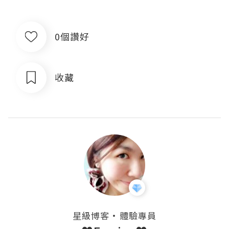
0個讚好
收藏
・
星級博客
體驗專員