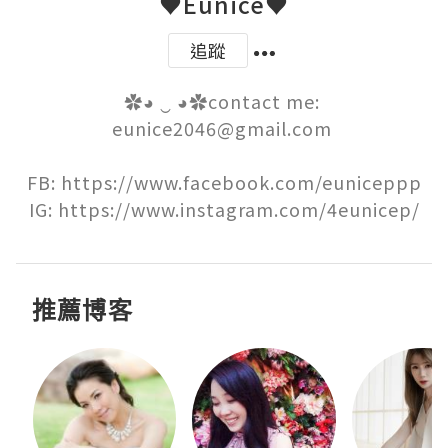
♥Eunice♥
追蹤
✿◕ ‿ ◕✿contact me: 
eunice2046@gmail.com 

FB: https://www.facebook.com/euniceppp

IG: https://www.instagram.com/4eunicep/
推薦博客