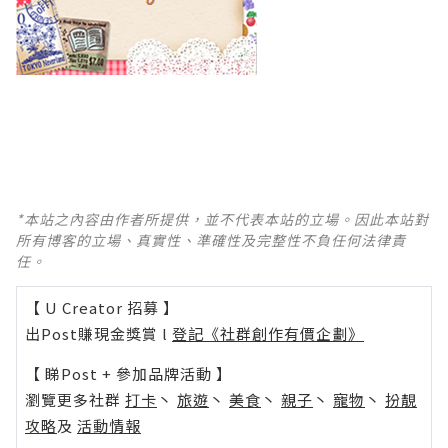
*本站之內容由作者所提供，並不代表本站的立場。因此本站對
所有博客的立場、真實性、準確性及完整性不負任何法律責
任。
【 U Creator 招募 】
出Post賺現金獎賞 l
登記《社群創作有價企劃》
【 睇Post + 參加品牌活動 】
瀏覽更多社群
打卡
丶
旅遊
丶
美食
丶
親子
丶
寵物
丶
扮靚
攻略
及
活動情報