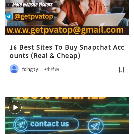
16 Best Sites To Buy Snapchat Acc
ounts (Real & Cheap)
fdhgtyi
4小時前