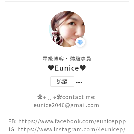
・
星級博客
體驗專員
♥Eunice♥
追蹤
✿◕ ‿ ◕✿contact me: 
eunice2046@gmail.com 

FB: https://www.facebook.com/euniceppp

IG: https://www.instagram.com/4eunicep/