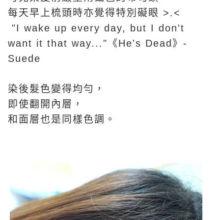
每天早上梳頭時亦覺得特別
礙眼 >.<
"I wake up every day, but I don't
want it that way..."《He's Dead》-
Suede
染後髮色
變得均勻，
即使翻開內層，
和面層也是同樣色調。