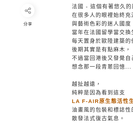
法國 - 這個有著悠久
在很多人的眼裡始終充
分享
與藝術色彩的迷人國度
當年在法國留學當交換
每天置身於歐陸建築的
後期其實是有點麻木，
不過當回港後又發覺自
想念那一段青蔥回憶...
越扯越遠，
純粹是因為看到這支
LA F-AIR原生態活
油畫風的包裝和標誌性
散發法式復古氣息。