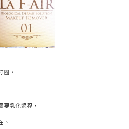
打圈，
生
需要乳化過程，
在。