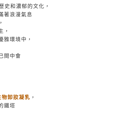
的歷史和濃郁的文化，
滿著浪漫氣息
，
生，
優雅環境中，
己間中會
性生物卸妝凝乳
，
的鐵塔