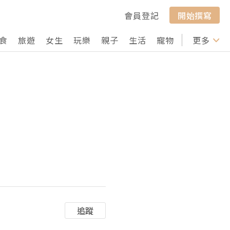
會員登記
開始撰寫
食
旅遊
女生
玩樂
親子
生活
寵物
行山
更多
打卡
追蹤