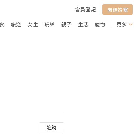
會員登記
開始撰寫
食
旅遊
女生
玩樂
親子
生活
寵物
行山
更多
打卡
追蹤