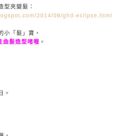
造型夾變髮：
blogspot.com/2014/08/ghd-eclipse.html
的小「髮」寶，
彈性曲髮造型啫喱
。
日。
喱，