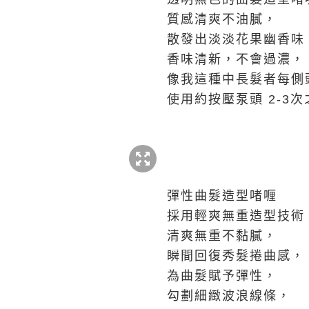
質感清爽不油膩，
散發出淡淡花果幽香味
香味清新，不會過濃，
像我這種中長髮者每側
使用約按壓泵頭 2-3
彈性曲髮造型啫喱
採用輕爽無重造型技術
清爽無重不黏膩，
瞬間回復秀髮捲曲感，
為曲髮賦予彈性，
勾劃細緻波浪線條，