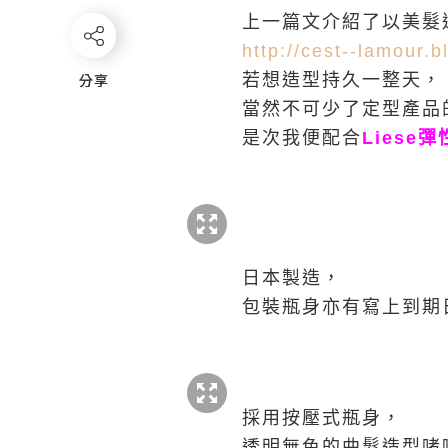
上一篇文介紹了以美髮
http://cest--lamour.
分享
分享
若想造型持久一整天，
當然不可少了定型產品
是次我便配合
Liese
日本製造，
包裝瓶身亦有寫上到期
採用按壓式瓶身，
透明無色的曲髮造型啫