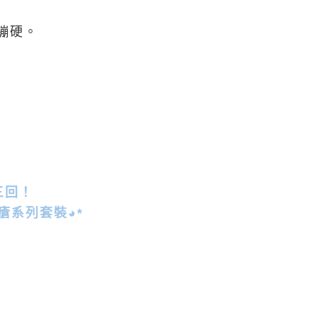
繃硬。
三
回！
暗瘡系列套裝◕*