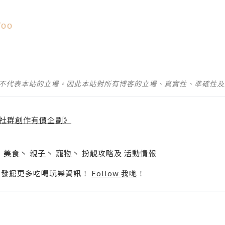
Too
並不代表本站的立場。因此本站對所有博客的立場、真實性、準確性
社群創作有價企劃》
】
丶
美食
丶
親子
丶
寵物
丶
扮靚攻略
及
活動情報
p啦！發掘更多吃喝玩樂資訊！
Follow 我哋
！