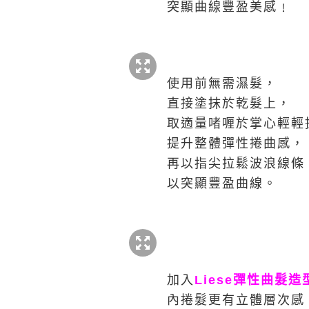
突顯曲線豐盈美感﹗
使用前無需濕髮，
直接塗抹於乾髮上，
取適量啫喱於掌心輕輕
提升整體彈性捲曲感，
再以指尖拉鬆波浪線條
以突顯豐盈曲線。
加入
Liese彈性曲髮
內捲髮更有立體層次感