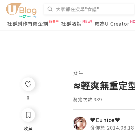
社群創作有價企劃
社群熱話
成為U Creator
女生
≋輕爽無重定型
0
0
瀏覽次數:389
♥Eunice♥
發佈於 2014.08.18
收藏
收藏