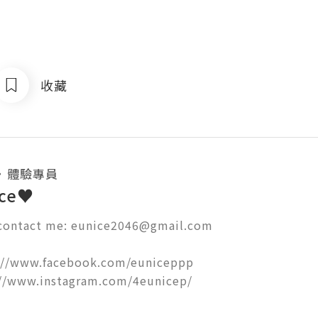
收藏
・
體驗專員
ce♥
ntact me: eunice2046@gmail.com 

://www.facebook.com/euniceppp

://www.instagram.com/4eunicep/