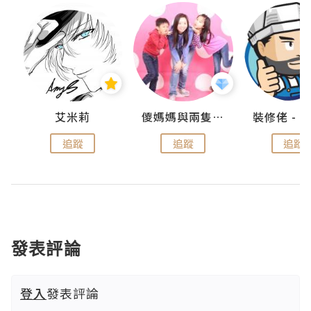
點滴
艾米莉
儍媽媽與兩隻小魔怪之家
追蹤
追蹤
追蹤
發表評論
登入
發表評論