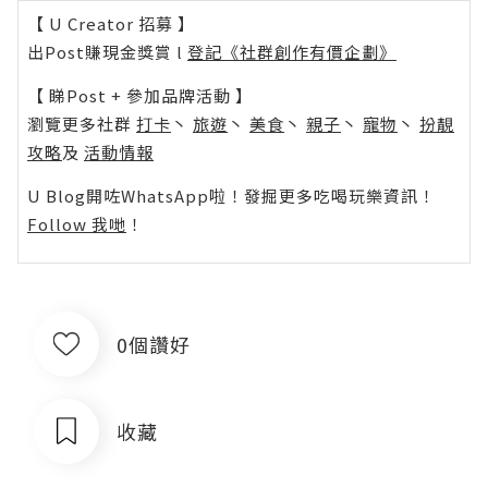
【 U Creator 招募 】
出Post賺現金獎賞 l
登記《社群創作有價企劃》
【 睇Post + 參加品牌活動 】
瀏覽更多社群
打卡
丶
旅遊
丶
美食
丶
親子
丶
寵物
丶
扮靚
攻略
及
活動情報
U Blog開咗WhatsApp啦！發掘更多吃喝玩樂資訊！
Follow 我哋
！
0個讚好
收藏