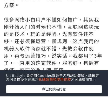
方案。
很多网络小白用户不懂如何推广，其实我
刚开始入门的时候也不懂，互联网这块玩
的是技术，玩的是经验，光有软件还不
够，还必须懂运营，懂规则，这点我用的
机器人软件商家就不错，先教会软件使
用，再教运营技巧，说实话，我都用了3年
了，一直用的这家软件，服务好，售后有
保证，需要的拿去吧,官网
U Lifestyle 會使用Cookies來改善您的網站體驗，請確定
http://www.vst.tw
您同意接受本網站之
私隱政策和使用條款
才可繼續瀏覽。
我已閱讀及同意