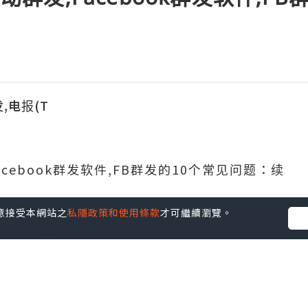
,电报(T
Facebook群发软件,FB群发的10个常见问题：续
您快速地向多个朋友发送消息。但在使用过程中，您
您同意接受本網站之
私隱政策和使用條款
才可繼續瀏覽。
是垃圾邮件？如何确保您的消息被正确地发送？在
问题，并提供一些实用的解决方案。
如何推广，其实我刚开始入门的时候也不懂，互联
够，还必须懂运营，懂规则，这点我用的机器人软