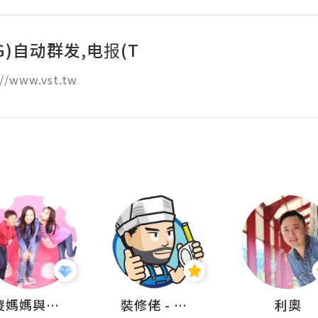
G)自动群发,电报(T
//www.vst.tw
儍媽媽與兩隻小魔怪之家
裝修佬 - 香港一站式網上裝修平台
利奧