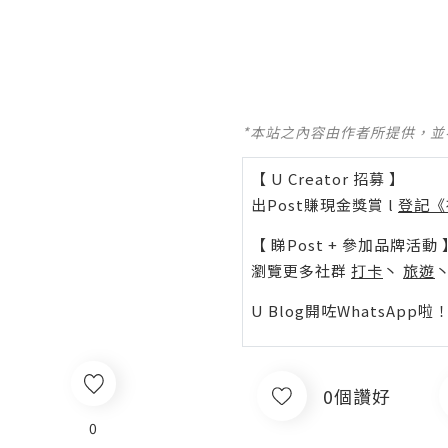
*本站之內容由作者所提供，
【 U Creator 招募 】
出Post賺現金獎賞 l
登記《
【 睇Post + 參加品牌活動 
瀏覽更多社群
打卡
丶
旅遊
U Blog開咗WhatsAp
0個讚好
0