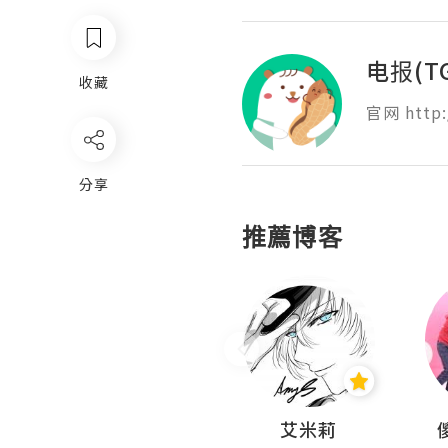
电报(T
收藏
官网 http:
分享
推薦博客
Hahakelly的生活點滴
艾米莉