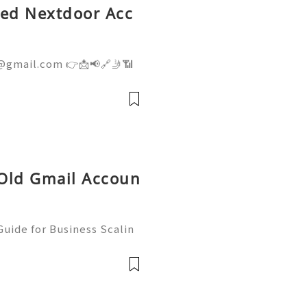
fied Nextdoor Acc
@gmail.com 👉📩📢🔗🤳📶
👉📩📢🔗🤳📶💼 ➤ Telegram:
ite: getpvapro.com Buy
ium Quality at Getpvapr
 Old Gmail Accoun
uide for Business Scalin
: @usagoodservicesit ➤ W
: usagoodservicesit@gmai