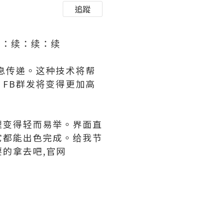
追蹤
学习：续：续：续
息传递。这种技术将帮
FB群发将变得更加高
理变得轻而易举。界面直
它都能出色完成。给我节
的拿去吧,官网