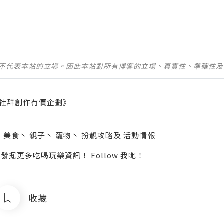
並不代表本站的立場。因此本站對所有博客的立場、真實性、準確性
社群創作有價企劃》
】
丶
美食
丶
親子
丶
寵物
丶
扮靚攻略
及
活動情報
p啦！發掘更多吃喝玩樂資訊！
Follow 我哋
！
收藏