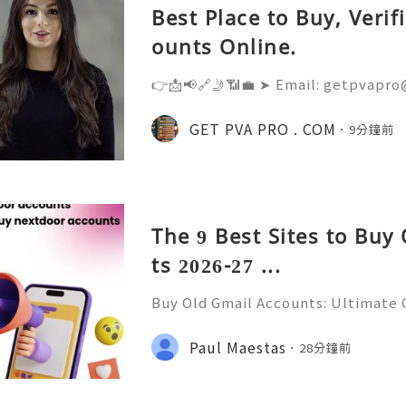
Best Place to Buy, Veri
ounts Online.
👉📩📢🔗🤳📶💼 ➤ Email: getpvapro
💼 ➤ WhatsApp: +‪1 (201) 936-5345 
@Getpvapro 👉📩📢🔗🤳📶💼 ➤ Webs
GET PVA PRO . COM
9分鐘前
Verified Nextdoor Accounts – Prem
The 9 Best Sites to Buy
ts 2026-27 ...
Buy Old Gmail Accounts: Ultimate G
g & Marketing Success ➤ Telegram
hatsApp: +1(352)270-0568 ➤ Email
Paul Maestas
28分鐘前
l.co Meta Description: Looking