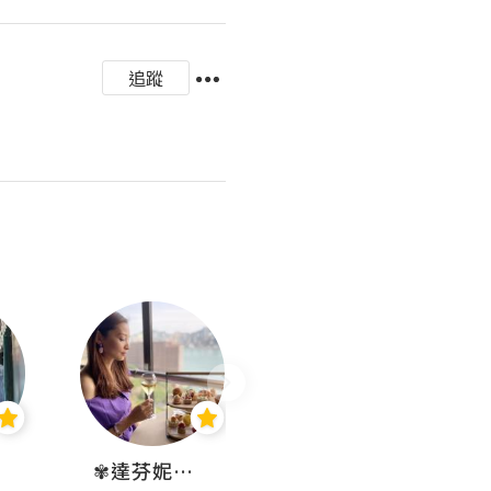
追蹤
✾達芬妮•愛孩子•愛生活✾
wendysugar享受生活gogogo