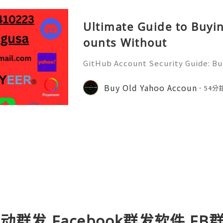
Ultimate Guide to Buyi
ounts Without
GitHub Account Security Guide: Bui
Protect Your Developer Identity Gi
d's leading platforms for softwar
Buy Old Yahoo Accoun
54分
ration. Millions of develo
k自动群发,Facebook群发软件,F