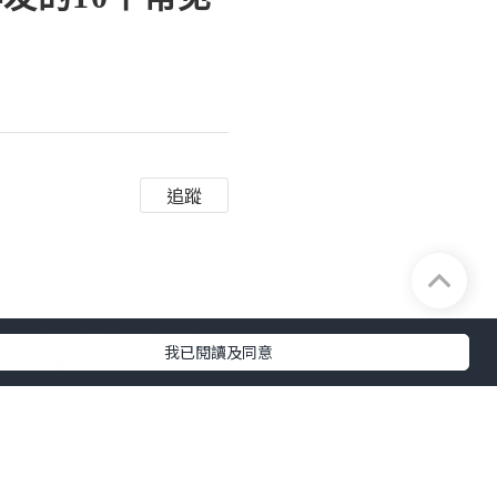
追蹤
可能会遇到一些问题。
我已閱讀及同意
下一封邮件中，我们将继
网这块玩的是技术，玩的
件商家就不错，先教会软