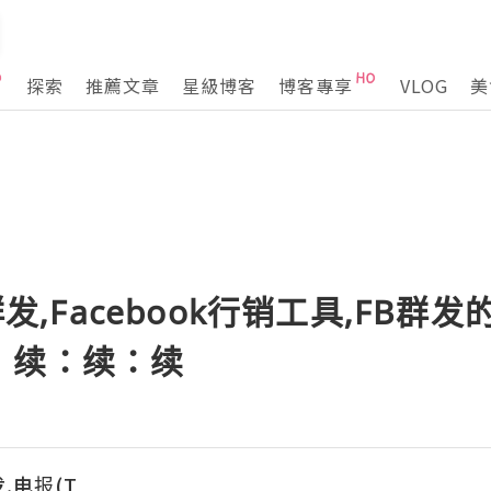
探索
推薦文章
星級博客
博客專享
VLOG
美
ok群发,Facebook行销工具,FB
：续：续：续
,电报(T