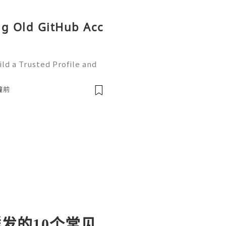
ng Old GitHub Acc
ld a Trusted Profile and
tHub is one of the worl
e development and collabo
鐘前
B群发的10个常见