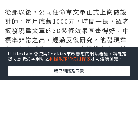
從那以後，公司任命韋文軍正式上崗做設
計師，每月底薪1000元，時間一長，羅老
扳發現韋文軍的3D裝修效果圖畫得好，中
標率非常之高，經過反復研究，他發現韋
文軍色彩感覺特別好，馬上提拔韋史軍做
U Lifestyle 會使用Cookies來改善您的網站體驗，請確定
設計總管，月薪加到6000元，並放手分給
您同意接受本網站之
私隱政策和使用條款
才可繼續瀏覽。
韋文軍一些大專案做。這期間韋文軍跟客
我已閱讀及同意
戶面對面接觸的機會日益增多，增進交流
的同時，工作局面日益複雜起來。許多心
術不正的客戶企圖收買韋文軍，通過金錢
賄賂拿走公司的光碟與圖紙，以躲避支付
大宗的尾款。韋文軍從不為所動，一一婉
言謝絕。