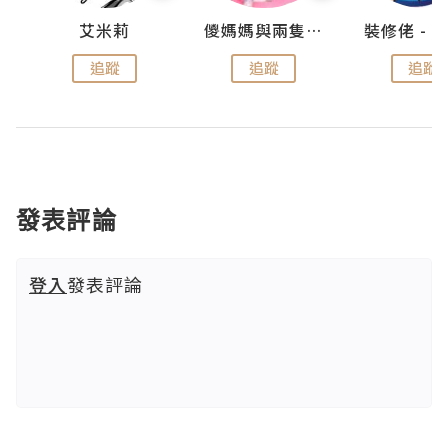
點滴
艾米莉
儍媽媽與兩隻小魔怪之家
追蹤
追蹤
追蹤
發表評論
登入
發表評論