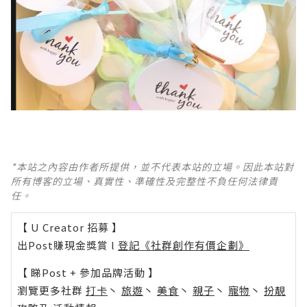
*本站之內容由作者所提供，並不代表本站的立場。因此本站對
所有博客的立場、真實性、準確性及完整性不負任何法律責
任。
【 U Creator 招募 】
出Post賺現金獎賞 l
登記《社群創作有價企劃》
【 睇Post + 參加品牌活動 】
瀏覽更多社群
打卡
丶
旅遊
丶
美食
丶
親子
丶
寵物
丶
扮靚