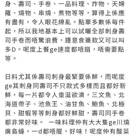
身、壽司、手卷、一品料理、炸物、天婦
羅、燒物、串燒、煮物等等，算得上係應
有盡有，令人眼花繚亂。點單多數係每件
起，所以我地基本上可以試曬全部刺身壽
司手卷而唔驚浪費，鍾意食邊款又可以叫
多D。呢度上餐ge速度都唔錯，唔需要點
等。
日料尤其係壽司刺身最緊要係鮮，而呢度
ge其刺身同壽司不只款式多樣而且都好新
鮮，每一片都令人垂涎欲滴，三文魚、北
海道帶子、池魚王、油甘魚、鮑魚、北極
貝、甜蝦等等刺身都好鮮甜，壽司同手卷
都非常好味。 一味料理仲有大大隻ge川燒
廣島蠔，一d都唔腥，好味！呢度仲有酸菜