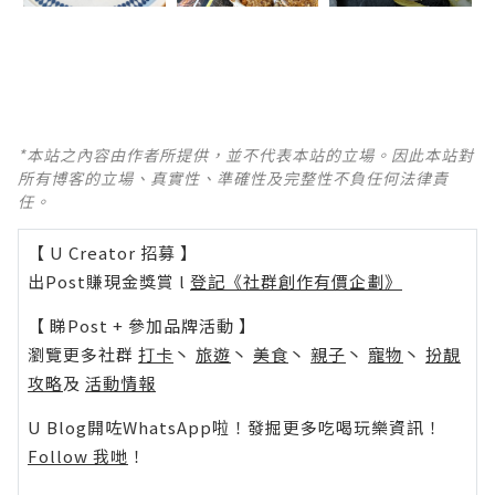
*本站之內容由作者所提供，並不代表本站的立場。因此本站對
所有博客的立場、真實性、準確性及完整性不負任何法律責
任。
【 U Creator 招募 】
出Post賺現金獎賞 l
登記《社群創作有價企劃》
【 睇Post + 參加品牌活動 】
瀏覽更多社群
打卡
丶
旅遊
丶
美食
丶
親子
丶
寵物
丶
扮靚
攻略
及
活動情報
U Blog開咗WhatsApp啦！發掘更多吃喝玩樂資訊！
Follow 我哋
！