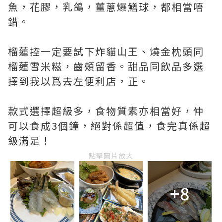
魚，花膠，乳鴿，薑蔥爆鱔球，都相當唔
錯。
榴蓮控一定要試下炸貓山王、燒金枕頭同
榴蓮雪米糍，齒頰留香。甜品同飲品多選
擇到我以爲去左便利店，正。
款式選擇超級多，食物質素亦相當好，仲
可以食成3個鐘，絕對係超值，食完真係超
級滿足！
點擊圖片放大
+8