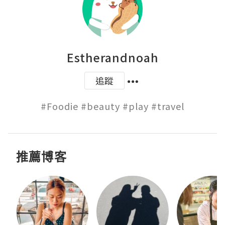
Estherandnoah
追蹤
#Foodie #beauty #play #travel
推薦博客