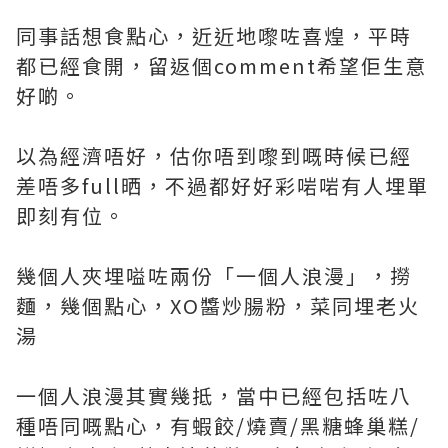
同事話想食點心，近近地嚟咗喜煌，平時
都已經食開，留返個comment希望佢生意
好啲。
以為經濟唔好，估你唔到嚟到嘅時候已經
差唔多full晒，不過都好好彩啱啱有人埋單
即刻有位。
幾個人夾埋嗌咗兩份「一個人浪漫」，撈
麵，幾個點心，XO醬炒腸粉，菜同埋老火
湯
一個人浪漫其實幾抵，當中已經包括咗八
種唔同嘅點心，有蝦餃/燒賣/黑糖蜂巢糕/