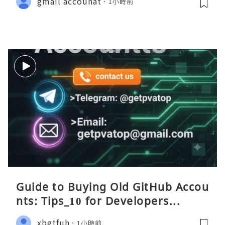
gmail accounat
1小時前
Guide to Buying Old GitHub Accou
nts: Tips_10 for Developers...
xbgtfuh
1小時前