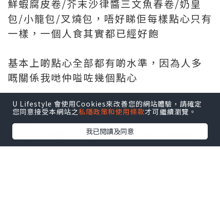
鮮蝦腐皮卷/芥末沙律醬三文魚春卷/奶皇
包/小籠包/叉燒包，唔好睇佢每樣點心只有
一樣，一個人食其實都已經好飽
基本上啲點心全部都有啲水準，因為人多
嘅關係我哋仲嗌咗幾個點心
U Lifestyle 會使用Cookies來改善您的網站體驗，請確定
-大推黑糖蜂巢糕：煙煙韌韌甜甜地，越食
您同意接受本網站之
私隱政策和使用條款
才可繼續瀏覽。
越香
我已閱讀及同意
-芥末沙律醬三文魚春卷其他地方食唔到，
所以一定要嗌
-蘿蔔糕煎得外脆內軟，加埋啲紫菜喺面，
輕鬆清晒
-xo醬炒腸粉，因為有XO醬嘅加持都好難
唔好食，同事密密食，差啲一舊都食唔到