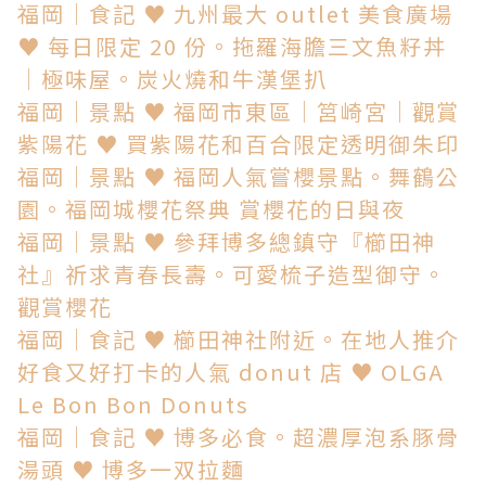
福岡│食記 ♥ 九州最大 outlet 美食廣場
♥ 每日限定 20 份。拖羅海膽三文魚籽丼
│極味屋。炭火燒和牛漢堡扒
福岡│景點 ♥ 福岡市東區│筥崎宮│觀賞
紫陽花 ♥ 買紫陽花和百合限定透明御朱印
福岡│景點 ♥ 福岡人氣嘗櫻景點。舞鶴公
園。福岡城櫻花祭典 賞櫻花的日與夜
福岡│景點 ♥ 參拜博多總鎮守『櫛田神
社』祈求青春長壽。可愛梳子造型御守。
觀賞櫻花
福岡│食記 ♥ 櫛田神社附近。在地人推介
好食又好打卡的人氣 donut 店 ♥ OLGA
Le Bon Bon Donuts
福岡│食記 ♥ 博多必食。超濃厚泡系豚骨
湯頭 ♥ 博多一双拉麵