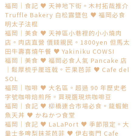
福岡│食記 ♥ 天神地下街。木村拓哉推介
Truffle Bakery 白松露鹽包 ♥ 福岡必食
明太子法棍
福岡│美食 ♥ 天神區小巷裡的小小燒肉
店。肉店直營 價錢親民。1800yen 但馬太
田牛壽喜燒午餐 ♥ Yakiniku COWSI
福岡│美食 ♥ 福岡必食人氣 Pancake 店
│鬆厚梳乎厘班戟。芒果芭菲 ♥ Cafe del
SOL
福岡│咖啡 ♥ 大名區。超過 90 年歷史老
字號咖啡焙煎所。買現選現烘咖啡豆
福岡│食記 ♥ 柳橋連合市場必食。龍蝦鮑
魚天丼 ♥ かねかつ食堂
福岡│食記 ♥ LaLaPort ♥ 季節限定。大
量士多啤梨抹茶芭菲 ♥ 伊右衞門 Cafe