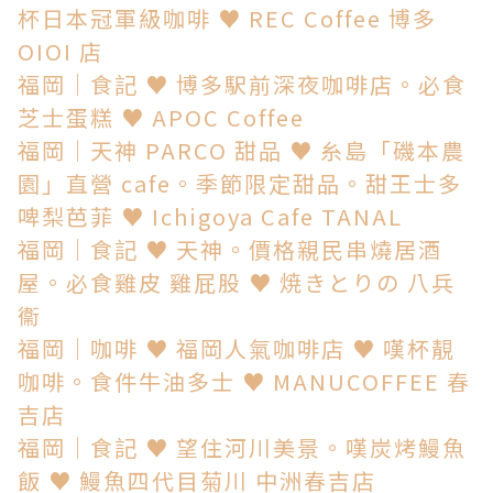
杯日本冠軍級咖啡 ♥ REC Coffee 博多
OIOI 店
福岡│食記 ♥ 博多駅前深夜咖啡店。必食
芝士蛋糕 ♥ APOC Coffee
福岡│天神 PARCO 甜品 ♥ 糸島「磯本農
園」直營 cafe。季節限定甜品。甜王士多
啤梨芭菲 ♥ Ichigoya Cafe TANAL
福岡│食記 ♥ 天神。價格親民串燒居酒
屋。必食雞皮 雞屁股 ♥ 焼きとりの 八兵
衞
福岡│咖啡 ♥ 福岡人氣咖啡店 ♥ 嘆杯靚
咖啡。食件牛油多士 ♥ MANUCOFFEE 春
吉店
福岡│食記 ♥ 望住河川美景。嘆炭烤鰻魚
飯 ♥ 鰻魚四代目菊川 中洲春吉店