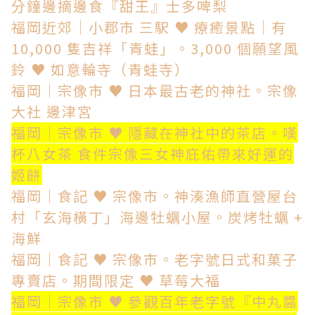
分鐘邊摘邊食『甜王』士多啤梨
福岡近郊│小郡市 三駅 ♥ 療癒景點│有
10,000 隻吉祥「青蛙」。3,000 個願望風
鈴 ♥ 如意輪寺（青蛙寺）
福岡│宗像市 ♥ 日本最古老的神社。宗像
大社 邊津宮
福岡│宗像市 ♥ 隱藏在神社中的茶店。嘆
杯八女茶 食件宗像三女神庇佑帶來好運的
姬餅
福岡│食記 ♥ 宗像市。神湊漁師直營屋台
村「玄海橫丁」海邊牡蠣小屋。炭烤牡蠣 +
海鮮
福岡│食記 ♥ 宗像市。老字號日式和菓子
專賣店。期間限定 ♥ 草莓大福
福岡│宗像市 ♥ 參觀百年老字號『中丸醬