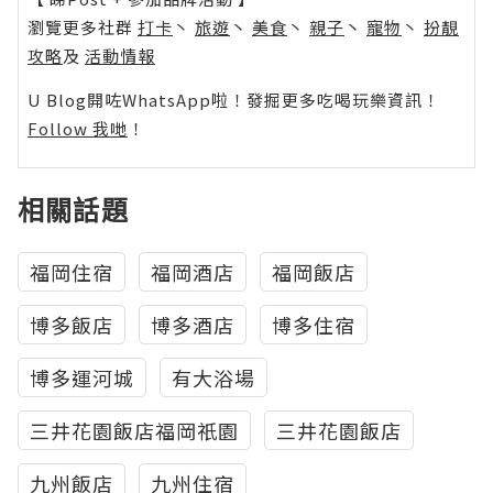
瀏覽更多社群
打卡
丶
旅遊
丶
美食
丶
親子
丶
寵物
丶
扮靚
攻略
及
活動情報
U Blog開咗WhatsApp啦！發掘更多吃喝玩樂資訊！
Follow 我哋
！
相關話題
福岡住宿
福岡酒店
福岡飯店
博多飯店
博多酒店
博多住宿
博多運河城
有大浴場
三井花園飯店福岡祇園
三井花園飯店
九州飯店
九州住宿