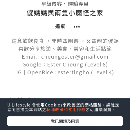
・
星級博客
體驗專員
儍媽媽與兩隻小魔怪之家
追蹤
鍾意飲飲食食 ‧閒時四圍遊 ‧又貪靚的儍媽

喜歡分享旅遊、美食、美容和生活點滴

Email : cheungester@gmail.com

Google：Ester Cheung (Level 8)

推薦博客
U Lifestyle 會使用Cookies來改善您的網站體驗，請確定
您同意接受本網站之
私隱政策和使用條款
才可繼續瀏覽。
我已閱讀及同意