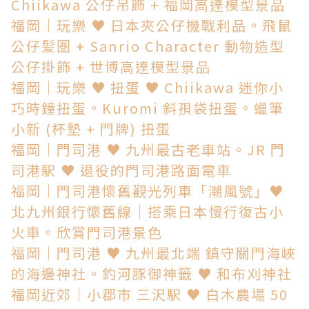
Chiikawa 公仔吊飾 + 福岡高達模型景品
福岡│玩樂 ♥ 日本夾公仔機戰利品。飛鼠
公仔髪圏 + Sanrio Character 動物造型
公仔掛飾 + 世博高達模型景品
福岡│玩樂 ♥ 扭蛋 ♥ Chiikawa 迷你小
巧時鐘扭蛋。Kuromi 斜孭袋扭蛋。蠟筆
小新 (杯墊 + 門牌) 扭蛋
福岡│門司港 ♥ 九州最古老車站。JR 門
司港駅 ♥ 退役的門司港路面電車
福岡│門司港懷舊觀光列車「潮風號」♥
北九州銀行懷舊線│搭乘日本慢行復古小
火車。欣賞門司港景色
福岡│門司港 ♥ 九州最北端 鎮守關門海峽
的海邊神社。釣河豚御神籤 ♥ 和布刈神社
福岡近郊│小郡市 三沢駅 ♥ 白木農場 50