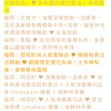
油釀造廠』♥ 買有趣的麵包醬油 + 得奬醬
油
福岡│宗像市。海邊溫泉旅館一泊兩食。
浸完溫泉嘆免費樽裝牛乳+雪糕。飯後仲有
啤酒清酒無限暢飲 ♥ 玄海旅館
福岡│景點 ♥ 先到岡垣町賞櫻名所。金毘
羅山觀賞櫻花。再到神社參拜
福岡│岡垣町高人氣蛋糕店 ♥ 精緻抵食法
式糕點 ♥ 期間限定櫻花布甸。士多啤梨
撻。香橙慕絲蛋糕
福岡│岡垣町 ♥ 海邊旅館一泊兩食 ♥ 海
景房連海景浴缸和露台 + 人氣海邊壽司店
食 Omaskase 晚餐 + 海鮮丼早餐
福岡│岡垣町 ♥ 人氣海邊壽司店 ♥ 望住
海景嘆 Omakase 晚餐。海鮮丼早餐