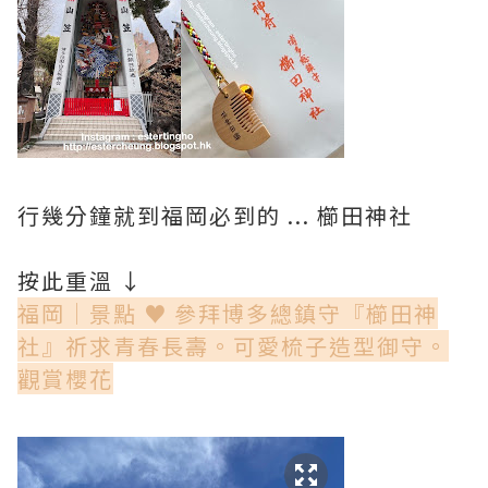
行幾分鐘就到福岡必到的 ... 櫛田神社
按此重溫 ↓
福岡│景點 ♥ 參拜博多總鎮守『櫛田神
社』祈求青春長壽。可愛梳子造型御守。
觀賞櫻花