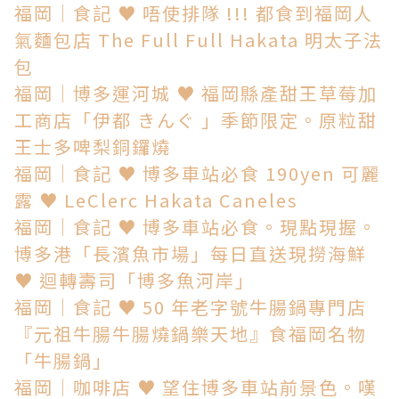
福岡│食記 ♥ 唔使排隊 !!! 都食到福岡人
氣麵包店 The Full Full Hakata 明太子法
包
福岡│博多運河城 ♥ 福岡縣產甜王草莓加
工商店「伊都 きんぐ 」季節限定。原粒甜
王士多啤梨銅鑼燒
福岡│食記 ♥ 博多車站必食 190yen 可麗
露 ♥ LeClerc Hakata Caneles
福岡│食記 ♥ 博多車站必食。現點現握。
博多港「長濱魚市場」每日直送現撈海鮮
♥ 迴轉壽司「博多魚河岸」
福岡│食記 ♥ 50 年老字號牛腸鍋專門店
『元祖牛腸牛腸燒鍋樂天地』食福岡名物
「牛腸鍋」
福岡│咖啡店 ♥ 望住博多車站前景色。嘆