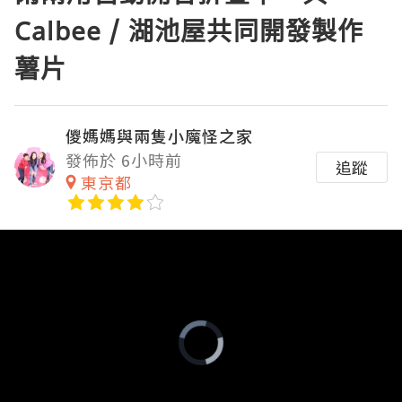
Calbee / 湖池屋共同開發製作
薯片
儍媽媽與兩隻小魔怪之家
發佈於 6小時前
追蹤
東京都
Video
Player
is
loading.