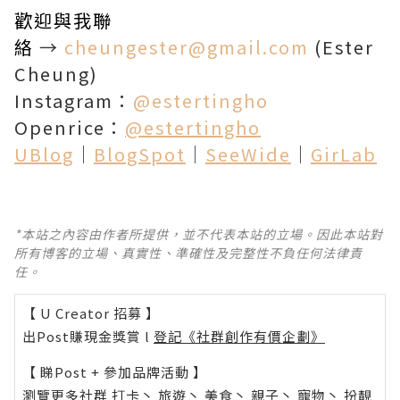
歡迎與我聯
絡
→
cheungester@gmail.com
(Ester
Cheung)
Instagram：
@estertingho
Openrice：
@estertingho
UBlog
│
BlogSpot
│
SeeWide
│
GirLab
*本站之內容由作者所提供，並不代表本站的立場。因此本站對
所有博客的立場、真實性、準確性及完整性不負任何法律責
任。
【 U Creator 招募 】
出Post賺現金獎賞 l
登記《社群創作有價企劃》
【 睇Post + 參加品牌活動 】
瀏覽更多社群
打卡
丶
旅遊
丶
美食
丶
親子
丶
寵物
丶
扮靚