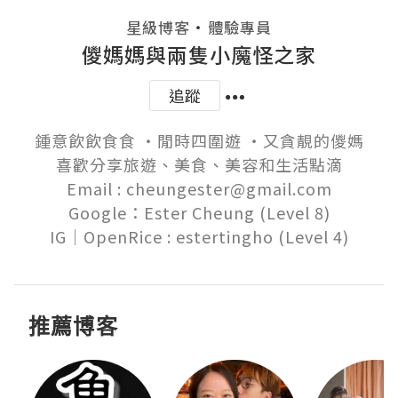
・
星級博客
體驗專員
儍媽媽與兩隻小魔怪之家
追蹤
鍾意飲飲食食 ‧閒時四圍遊 ‧又貪靚的儍媽

喜歡分享旅遊、美食、美容和生活點滴

Email : cheungester@gmail.com

Google：Ester Cheung (Level 8)

推薦博客