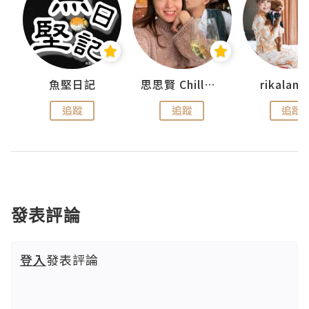
urnal
魚堅日記
思思賢 ChillMyBabe
rikala
追蹤
追蹤
追蹤
發表評論
登入
發表評論