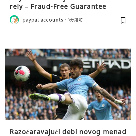
rely – Fraud-Free Guarantee
paypal accounts
3分鐘前
Razočaravajući debi novog menad