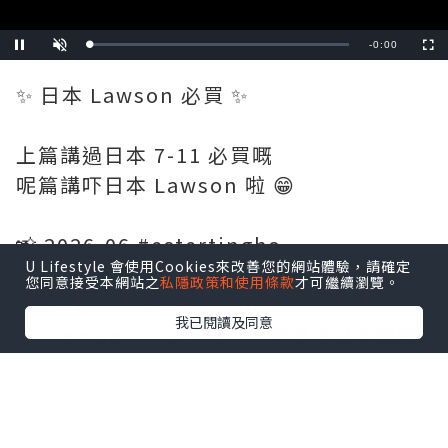
Remaining
-
0:19
Loaded
:
Pause
Unmute
Fullscre
0%
Time
✨ 日本 Lawson 必買 ✨
上篇講過日本 7-11 必買嘅
呢篇講吓日本 Lawson 啦 😁
📸 2026-06 #estertingho
U Lifestyle 會使用Cookies來改善您的網站體驗，請確定
您同意接受本網站之
私隱政策和使用條款
才可繼續瀏覽。
#日本超商 #日本Lawson
我已閱讀及同意
#colemanumbrella #炸雞君 #日本便利
店必買 #日本便利店 #卡樂b薯片 #chill賞
收藏可愛