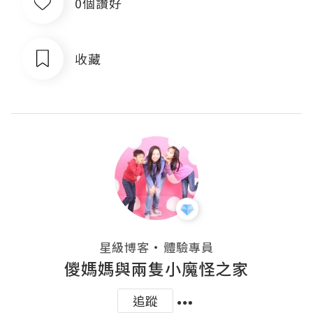
0個讚好
收藏
・
星級博客
體驗專員
儍媽媽與兩隻小魔怪之家
追蹤