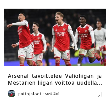
Arsenal tavoittelee Valioliigan ja
Mestarien liigan voittoa uudella k
audella
paitojafoot
50分鐘前