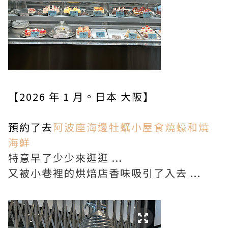
【2026 年 1 月。日本 大阪】
預約了去
阿波座海邊牡蠣小屋食燒蠔和燒
海鮮
特意早了少少來逛逛 ...
又被小巷裡的烘焙店香味吸引了入去 ...