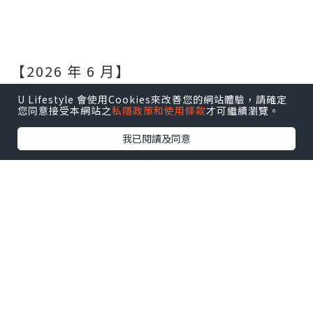
【2026 年 6 月】
U Lifestyle 會使用Cookies來改善您的網站體驗，請確定
雖然我不懂汽車
您同意接受本網站之
私隱政策和使用條款
才可繼續瀏覽。
但來到富士山梗係要嚟
Fuji Motorsports
我已閱讀及同意
Forest
富士賽車園區
近距離觀看日本揚名國際的賽車場和珍貴
賽車
在觀景餐廳一邊享用美食，一邊觀賞賽車
在富士賽道上奔馳