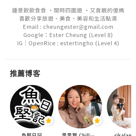
鍾意飲飲食食 ‧閒時四圍遊 ‧又貪靚的儍媽

喜歡分享旅遊、美食、美容和生活點滴

Email : cheungester@gmail.com

Google：Ester Cheung (Level 8)

推薦博客
urnal
魚堅日記
思思賢 ChillMyBabe
rikala