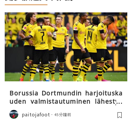
Borussia Dortmundin harjoituska
uden valmistautuminen lähestyy
päätöstään
paitojafoot
45分鐘前