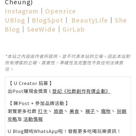
Cheung)
Instagram
│
Openrice
UBlog
│
BlogSpot
│
BeautyLife
│
She
Blog
│
SeeWide
│
GirLab
*本站之內容由作者所提供，並不代表本站的立場。因此本站對
所有博客的立場、真實性、準確性及完整性不負任何法律責
任。
【 U Creator 招募 】
出Post賺現金獎賞 l
登記《社群創作有價企劃》
【 睇Post + 參加品牌活動 】
瀏覽更多社群
打卡
丶
旅遊
丶
美食
丶
親子
丶
寵物
丶
扮靚
攻略
及
活動情報
U Blog開咗WhatsApp啦！發掘更多吃喝玩樂資訊！