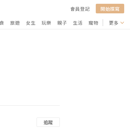
會員登記
開始撰寫
食
旅遊
女生
玩樂
親子
生活
寵物
行山
更多
打卡
追蹤