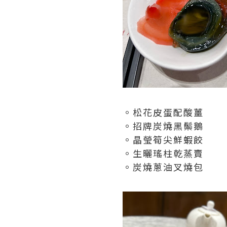
。松花皮蛋配酸薑
。招牌炭燒黑鬃鵝
。晶瑩筍尖鮮蝦餃
。生曬瑤柱乾蒸賣
。炭燒蔥油叉燒包