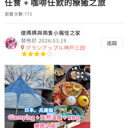
任食 + 咖啡任飲的療癒之旅
瀏覽次數:773
儍媽媽與兩隻小魔怪之家
發佈於 2026.03.19
追蹤
グランアップル神戸三田