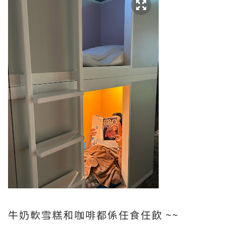
牛奶軟雪糕和咖啡都係任食任飲 ~~