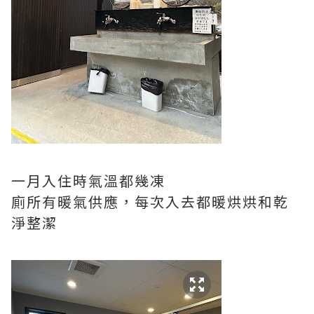
一月入住時氣溫都幾凍
廁所有暖氣供應，每次入去都暖烘烘和乾
淨整潔