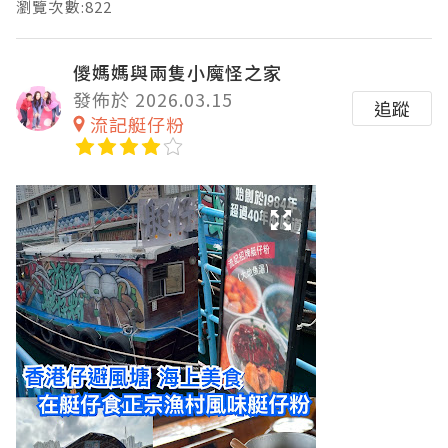
瀏覽次數:822
儍媽媽與兩隻小魔怪之家
發佈於 2026.03.15
追蹤
流記艇仔粉