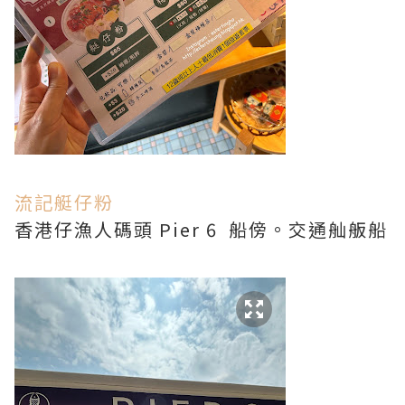
流記艇仔粉
香港仔漁人碼頭 Pier 6 船傍。交通舢舨船