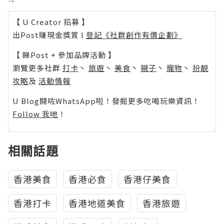
【 U Creator 招募 】
出Post賺現金獎賞 l
登記《社群創作有價企劃》
【 睇Post + 參加品牌活動 】
瀏覽更多社群
打卡
丶
旅遊
丶
美食
丶
親子
丶
寵物
丶
扮靚
攻略
及
活動情報
U Blog開咗WhatsApp啦！發掘更多吃喝玩樂資訊！
Follow 我哋
！
相關話題
香港美食
香港必食
香港仔美食
香港打卡
香港地道美食
香港旅遊