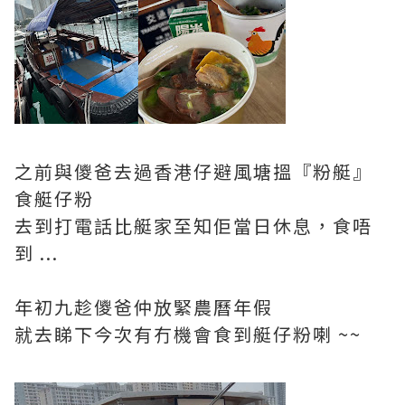
之前與儍爸去過香港仔避風塘搵『粉艇』
食艇仔粉
去到打電話比艇家至知佢當日休息，食唔
到 ...
年初九趁儍爸仲放緊農曆年假
就去睇下今次有冇機會食到艇仔粉喇 ~~