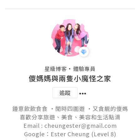
・
星級博客
體驗專員
儍媽媽與兩隻小魔怪之家
追蹤
鍾意飲飲食食 ‧閒時四圍遊 ‧又貪靚的儍媽

喜歡分享旅遊、美食、美容和生活點滴

Email : cheungester@gmail.com

Google：Ester Cheung (Level 8)
