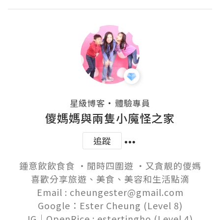
・
星級博客
體驗專員
儍媽媽與兩隻小魔怪之家
追蹤
鍾意飲飲食食 ‧閒時四圍遊 ‧又貪靚的儍媽

喜歡分享旅遊、美食、美容和生活點滴

Email : cheungester@gmail.com

Google：Ester Cheung (Level 8)
