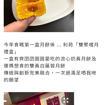
今年食嘅第一盒月餅係 ... 利苑「雙聚嚐月
禮盒」
一盒有齊囝囝囡囡愛吃的流心奶黃月餅及
儍媽想食的雙黃白蓮蓉月餅
傳統與創新完美融合，一次過滿足哂我哋
的願望