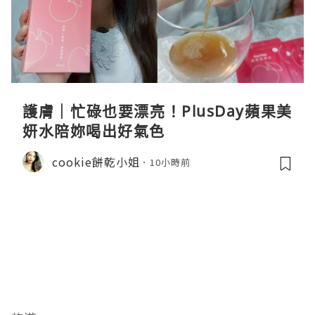
護膚｜忙碌也要漂亮！PlusDay蘋果美
妍水陪妳喝出好氣色
cookie餅乾小姐
10小時前