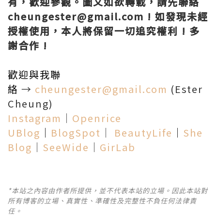
有，歡迎參觀。圖文如欲轉載，請先聯絡
cheungester@gmail.com ! 如發現未經
授權使用，本人將保留一切追究權利 ! 多
謝合作 !
歡迎與我聯
絡
→
cheungester@gmail.com
(Ester
Cheung)
Instagram
│
Openrice
UBlog
│
BlogSpot
│
BeautyLife
│
She
Blog
│
SeeWide
│
GirLab
*本站之內容由作者所提供，並不代表本站的立場。因此本站對
所有博客的立場、真實性、準確性及完整性不負任何法律責
任。