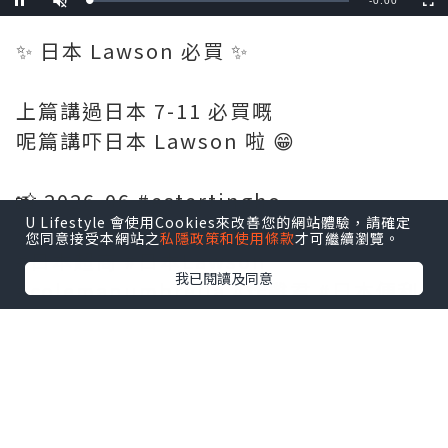
Remaining
-
0:00
Loaded
:
Pause
Unmute
Fullscre
0%
Time
✨ 日本 Lawson 必買 ✨
上篇講過日本 7-11 必買嘅
呢篇講吓日本 Lawson 啦 😁
📸 2026-06 #estertingho
U Lifestyle 會使用Cookies來改善您的網站體驗，請確定
您同意接受本網站之
私隱政策和使用條款
才可繼續瀏覽。
#日本超商 #日本Lawson
我已閱讀及同意
#colemanumbrella #炸雞君 #日本便利
店必買 #日本便利店 #卡樂b薯片 #chill賞
收藏可愛
*本站之內容由作者所提供，並不代表本站的立場。因此本站對