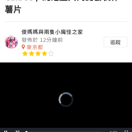
薯片
儍媽媽與兩隻小魔怪之家
發佈於 12分鐘前
追蹤
東京都
Video
Player
is
loading.