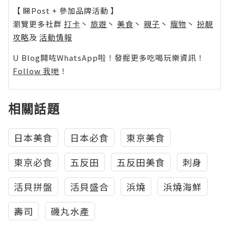
【 睇Post + 參加品牌活動 】
瀏覽更多社群
打卡
丶
旅遊
丶
美食
丶
親子
丶
寵物
丶
扮靚
攻略
及
活動情報
U Blog開咗WhatsApp啦！發掘更多吃喝玩樂資訊！
Follow 我哋
！
相關話題
日本美食
日本必食
東京美食
東京必食
五反田
五反田美食
刺身
活貝拼盤
活貝盛合
浜燒
浜燒海鮮
壽司
磯丸水產