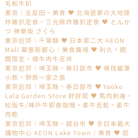
毛和牛扒
東京│五反田。美食 ♥ 北海道夢の大地豚
炸豬扒定食。三元豚炸豬扒定食 ♥ とんか
つ 神樂坂 さくら
東京近郊│千葉縣 ♥ 日本第二大 AEON
Mall 幕張新都心│美食廣場 ♥ 利久。期
間限定。燒牛肉牛舌丼
東京近郊│埼玉縣。春日部市 ♥ 尋找蠟筆
小新。野原一家之旅
東京近郊│埼玉縣。春日部市 ♥ Yaoko
Lala Garden Store 好好逛 ♥ 馬肉刺身。
松阪牛/神戶牛即食咖喱。素牛舌乾。素牛
肉乾
東京近郊│埼玉縣。越谷市 ♥ 全日本最大
購物中心 AEON Lake Town│美食 ♥ 迴