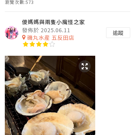
瀏覽次數:573
儍媽媽與兩隻小魔怪之家
發佈於 2025.06.11
追蹤
磯丸水産 五反田店