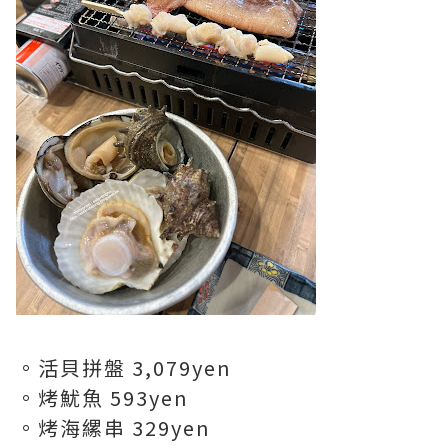
。活貝拼盤 3,079yen
。烤魷魚 593yen
。烤海縲串 329yen