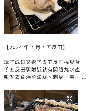
【2024 年 7 月。五反田】
玩了成日又返了去五反田搵嘢食
係五反田駅附近就有間磯丸水產
咁就去食浜燒海鮮、刺身、壽司 ...