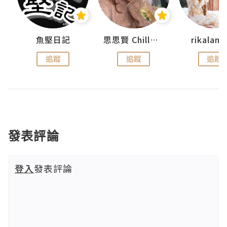
urnal
魚堅日記
思思賢 ChillMyBabe
rikala
追蹤
追蹤
追蹤
發表評論
登入
發表評論