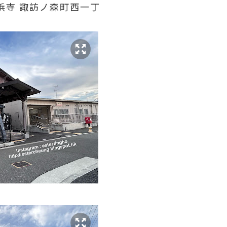
 浜寺 諏訪ノ森町西一丁