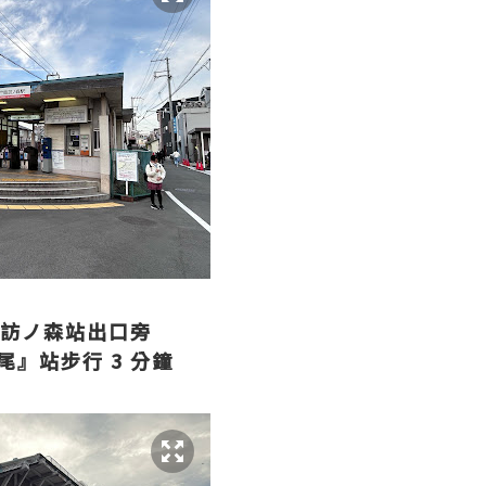
諏訪ノ森站出口旁
尾』站步行 3 分鐘