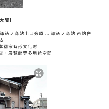
 大阪】
訪ノ森站出口旁嘅 ... 諏訪ノ森站 西站舍
站
日本國家有形文化財
店、展覽館等多用途空間