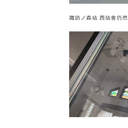
諏訪ノ森站 西站舍仍然