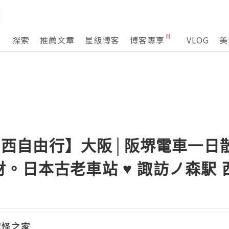
探索
推薦文章
星級博客
博客專享
VLOG
美
 關西自由行】大阪│阪堺電車一日散策
。日本古老車站 ♥ 諏訪ノ森駅 
魔怪之家