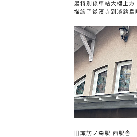
最特別係車站大樓上方 
描繪了從濱寺到淡路島
旧諏訪ノ森駅 西駅舎