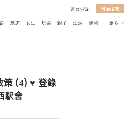
會員登記
開始撰寫
食
旅遊
女生
玩樂
親子
生活
寵物
行山
更多
打卡
 (4) ♥ 登錄
西駅舍