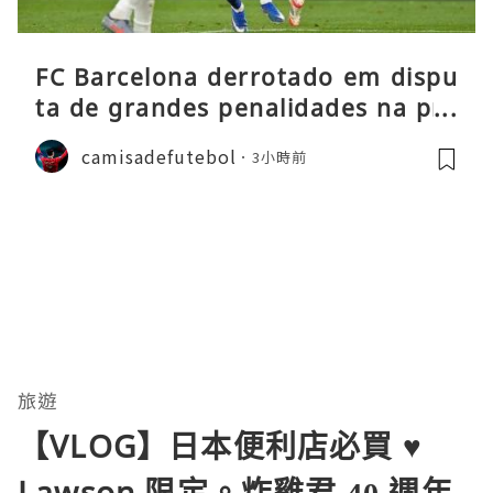
FC Barcelona derrotado em dispu
ta de grandes penalidades na pré
-época
camisadefutebol
3小時前
旅遊
【VLOG】日本便利店必買 ♥
Lawson 限定。炸雞君 40 週年