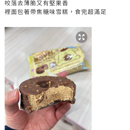
咬落去薄脆又有堅果香
裡面包著帶焦糖味雪糕，食完超滿足