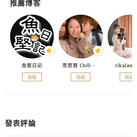
推薦博客
urnal
魚堅日記
思思賢 ChillMyBabe
rikala
追蹤
追蹤
追蹤
發表評論