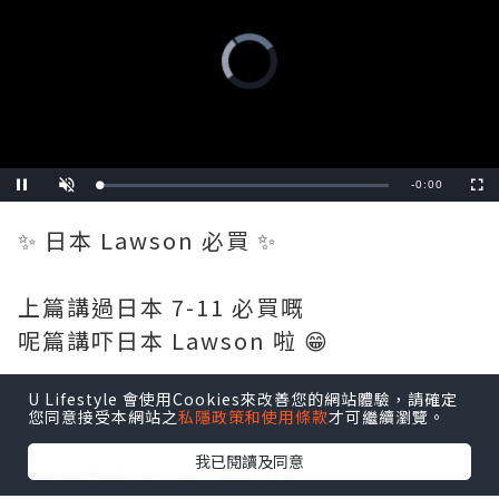
Video
Player
is
loading.
Remaining
-
0:00
Loaded
:
Pause
Unmute
Fullscre
0%
Time
✨ 日本 Lawson 必買 ✨
上篇講過日本 7-11 必買嘅
呢篇講吓日本 Lawson 啦 😁
U Lifestyle 會使用Cookies來改善您的網站體驗，請確定
📸 2026-06 #estertingho
您同意接受本網站之
私隱政策和使用條款
才可繼續瀏覽。
我已閱讀及同意
#日本超商 #日本Lawson