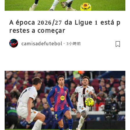
A época 2026/27 da Ligue 1 está p
restes a começar
camisadefutebol
3小時前