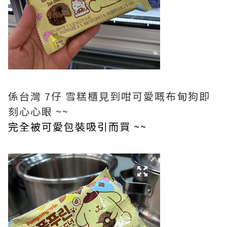
係台灣 7仔 雪糕櫃見到咁可愛嘅布甸狗即
刻心心眼 ~~
完全被可愛包裝吸引而買 ~~