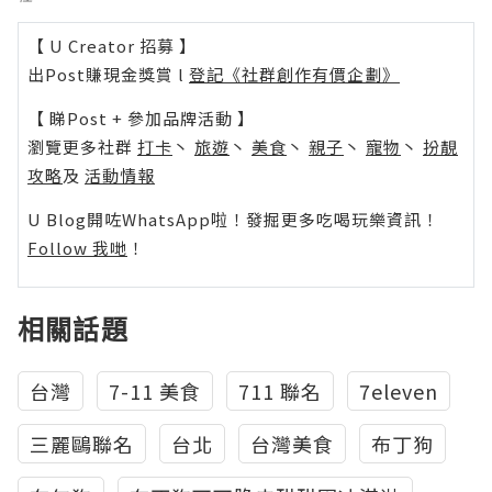
【 U Creator 招募 】
出Post賺現金獎賞 l
登記《社群創作有價企劃》
【 睇Post + 參加品牌活動 】
瀏覽更多社群
打卡
丶
旅遊
丶
美食
丶
親子
丶
寵物
丶
扮靚
攻略
及
活動情報
U Blog開咗WhatsApp啦！發掘更多吃喝玩樂資訊！
Follow 我哋
！
相關話題
台灣
7-11 美食
711 聯名
7eleven
三麗鷗聯名
台北
台灣美食
布丁狗