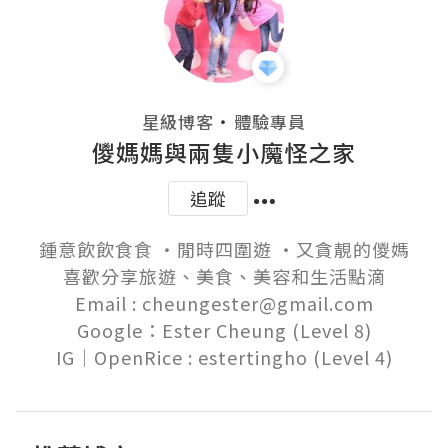
・
星級博客
體驗專員
儍媽媽與兩隻小魔怪之家
追蹤
鍾意飲飲食食 ‧閒時四圍遊 ‧又貪靚的儍媽

喜歡分享旅遊、美食、美容和生活點滴

Email : cheungester@gmail.com

Google：Ester Cheung (Level 8)
