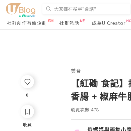
社群創作有價企劃
社群熱話
成為U Creator
美食
【紅磡 食記】抵
香腸 + 椒麻牛
0
0
瀏覽次數:478
收藏
收藏
儍媽媽與兩隻小