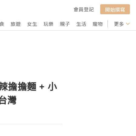
會員登記
開始撰寫
食
旅遊
女生
玩樂
親子
生活
寵物
行山
更多
打卡
辣擔擔麵 + 小
好台灣