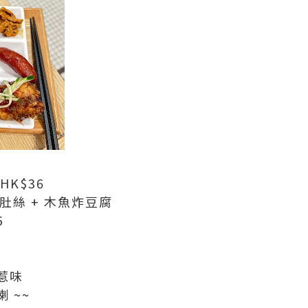
K$36
肚絲 + 木魚炸豆腐
5
惹味
 ~~