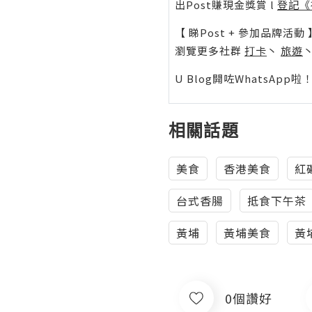
出Post賺現金獎賞 l
登記《
【 睇Post + 參加品牌活動 
瀏覽更多社群
打卡
丶
旅遊
U Blog開咗WhatsAp
相關話題
美食
香港美食
紅
台式香腸
抵食下午茶
黃埔
黃埔美食
黃
0個讚好