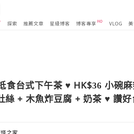
探索
推薦文章
星級博客
博客專享
VLOG
美
食台式下午茶 ♥ HK$36 小碗麻
肚絲 + 木魚炸豆腐 + 奶茶 ♥ 讚
魔怪之家