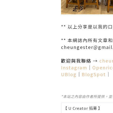
** 以上分享是以我的
** 本網誌內所有文
cheungester@g
歡迎與我聯絡
→
cheu
Instagram
│
Openric
UBlog
│
BlogSpot
│
*本站之內容由作者所提供，
【 U Creator 招募 】