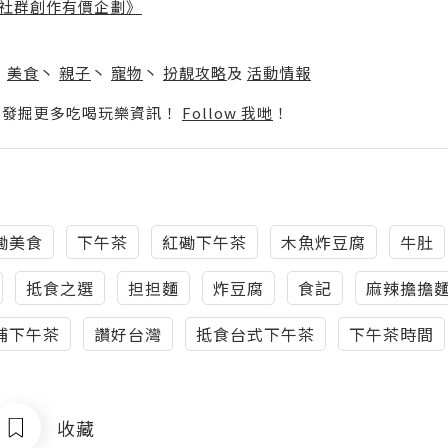
社群創作有價企劃》
】
丶
美食
丶
親子
丶
寵物
丶
扮靚攻略
及
活動情報
p啦！發掘更多吃喝玩樂資訊！
Follow 我哋
！
磡美食
下午茶
紅磡下午茶
木魚炸豆腐
牛肚
抵食之選
担担麵
炸豆腐
食記
麻辣擔擔
埔下午茶
讚好台灣
抵食台式下午茶
下午茶時間
收藏