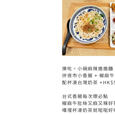
揀咗。小碗麻辣擔擔麵 H
拼夜市小香腸 + 椒麻牛
配杯凍台灣奶茶 +HK$
台式香腸每次嚟必點
椒麻牛肚絲又麻又辣好
嘆埋杯凍奶茶就啱啱好喇