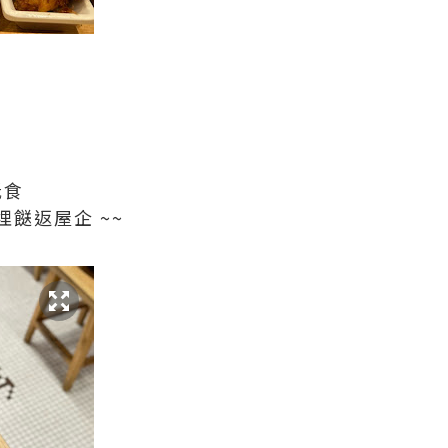
品
抵食
餸返屋企 ~~