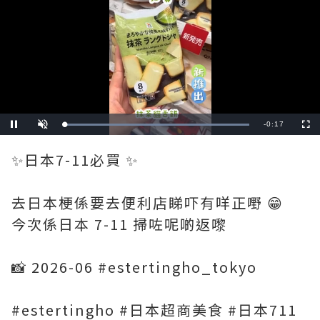
Remaining
-
0:16
Loaded
:
Pause
Unmute
Fullscre
100.00%
Time
✨日本7-11必買 ✨
去日本梗係要去便利店睇吓有咩正嘢 😁
今次係日本 7-11 掃咗呢啲返嚟
📸 2026-06 #estertingho_tokyo
#estertingho #日本超商美食 #日本711