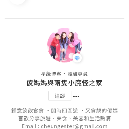
・
星級博客
體驗專員
儍媽媽與兩隻小魔怪之家
追蹤
鍾意飲飲食食 ‧閒時四圍遊 ‧又貪靚的儍媽

喜歡分享旅遊、美食、美容和生活點滴

Email : cheungester@gmail.com
