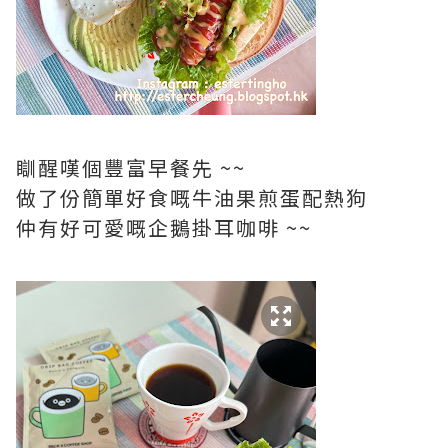
瞓醒嘆個豐富早餐先 ~~
做了份簡單好食嘅牛油果煎蛋配熱狗
仲有好可愛嘅企鵝掛耳咖啡 ~~