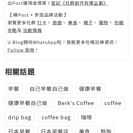
出Post賺現金獎賞 l
登記《社群創作有價企劃》
【 睇Post + 參加品牌活動 】
瀏覽更多社群
打卡
丶
旅遊
丶
美食
丶
親子
丶
寵物
丶
扮靚
攻略
及
活動情報
U Blog開咗WhatsApp啦！發掘更多吃喝玩樂資訊！
Follow 我哋
！
相關話題
早餐
自己早餐自己做
健康早餐
健康早餐自己做
Berk's Coffee
coffee
drip bag
coffee bag
咖啡
日本早餐
日本早餐店
美食
熱狗