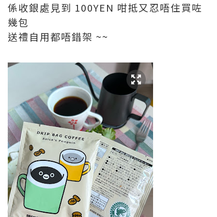
係收銀處見到 100YEN 咁抵又忍唔住買咗
幾包
送禮自用都唔錯架 ~~