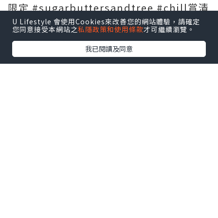
限定 #sugarbuttersandtree #chill賞清
爽無蚊 #草莓砂糖樹餅乾 #砂糖奶油樹 #砂
U Lifestyle 會使用Cookies來改善您的網站體驗，請確定
您同意接受本網站之
私隱政策和使用條款
才可繼續瀏覽。
糖樹奶油餅乾 #魷魚絲 #魷魚乾 #日本必買
我已閱讀及同意
*本站之內容由作者所提供，並不代表本站的立場。因此本站對
所有博客的立場、真實性、準確性及完整性不負任何法律責
任。
【 U Creator 招募 】
出Post賺現金獎賞 l
登記《社群創作有價企劃》
【 睇Post + 參加品牌活動 】
瀏覽更多社群
打卡
丶
旅遊
丶
美食
丶
親子
丶
寵物
丶
扮靚
攻略
及
活動情報
U Blog開咗WhatsApp啦！發掘更多吃喝玩樂資訊！
Follow 我哋
！