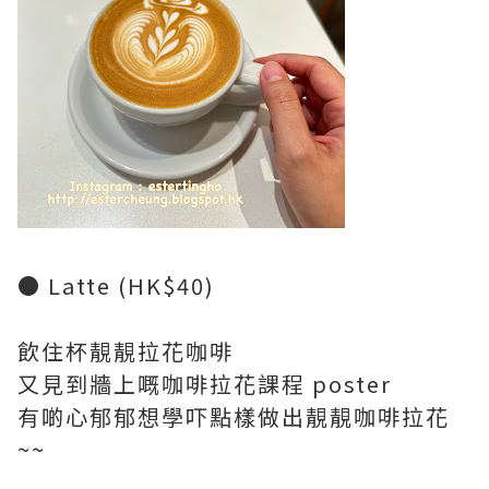
● Latte (HK$40)
飲住杯靚靚拉花咖啡
又見到牆上嘅咖啡拉花課程 poster
有啲心郁郁想學吓點樣做出靚靚咖啡拉花
~~