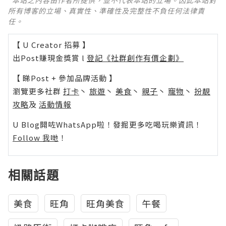
所有博客的立場、真實性、準確性及完整性不負任何法律責
任。
【 U Creator 招募 】
出Post賺現金獎賞 l
登記《社群創作有價企劃》
【 睇Post + 參加品牌活動 】
瀏覽更多社群
打卡
丶
旅遊
丶
美食
丶
親子
丶
寵物
丶
扮靚
攻略
及
活動情報
U Blog開咗WhatsApp啦！發掘更多吃喝玩樂資訊！
Follow 我哋
！
相關話題
美食
旺角
旺角美食
午餐