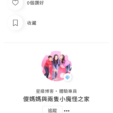
0個讚好
收藏
・
星級博客
體驗專員
儍媽媽與兩隻小魔怪之家
追蹤