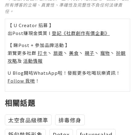
所有博客的立場、真實性、準確性及完整性不負任何法律責
任。
【 U Creator 招募 】
出Post賺現金獎賞 l
登記《社群創作有價企劃》
【 睇Post + 參加品牌活動 】
瀏覽更多社群
打卡
丶
旅遊
丶
美食
丶
親子
丶
寵物
丶
扮靚
攻略
及
活動情報
U Blog開咗WhatsApp啦！發掘更多吃喝玩樂資訊！
Follow 我哋
！
相關話題
太空食品級標準
排毒修身
新包裝新形象
Detox
futuresalad