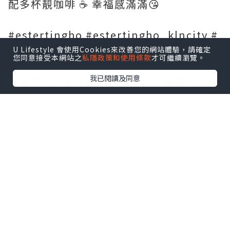
配多杯靚咖啡 ☕️ 幸福感滿滿😘
#estertingho #estertingho_klncity #
開心果修女泡芙 #九龍城咖啡店 #hkcafe
U Lifestyle 會使用Cookies來改善您的網站體驗，請確定
您同意接受本網站之
私隱政策和使用條款
才可繼續瀏覽。
#開心果修女泡芙 #甜品 #九龍城甜品 #香
我已閱讀及同意
港咖啡店 #香港美食 #香港打卡美食
#yoibakery
*本站之內容由作者所提供，並不代表本站的立場。因此本站對
所有博客的立場、真實性、準確性及完整性不負任何法律責
任。
【 U Creator 招募 】
出Post賺現金獎賞 l
登記《社群創作有價企劃》
【 睇Post + 參加品牌活動 】