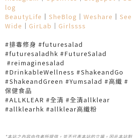
log
BeautyLife
│
SheBlog
│
Weshare
│
See
Wide
│
GirLab
│
Girlssss
#排毒修身 #futuresalad
#futuresaladhk #FutureSalad
#reimaginesalad
#DrinkableWellness #ShakeandGo
#ShakeandGreen #Yumsalad #高纖 #
保健食品
#ALLKLEAR #全清 #全清allklear
#allklearhk #allklear高纖粉
*本站之內容由作者所提供，並不代表本站的立場。因此本站對