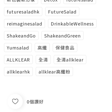
futuresaladhk
FutureSalad
reimaginesalad
DrinkableWellness
ShakeandGo
ShakeandGreen
Yumsalad
高纖
保健食品
ALLKLEAR
全清
全清allklear
allklearhk
allklear高纖粉
0個讚好