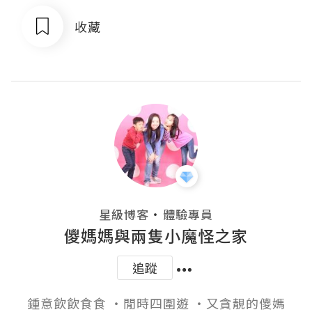
收藏
・
星級博客
體驗專員
儍媽媽與兩隻小魔怪之家
追蹤
鍾意飲飲食食 ‧閒時四圍遊 ‧又貪靚的儍媽
