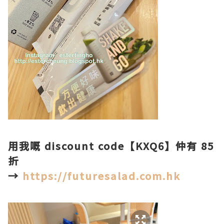
用我嘅 discount code【KXQ6】仲有 85
折
→
https://futuresalad.com.hk