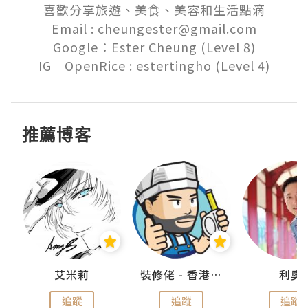
喜歡分享旅遊、美食、美容和生活點滴

Email : cheungester@gmail.com

Google：Ester Cheung (Level 8)

推薦博客
k
艾米莉
裝修佬 - 香港一站式網上裝修平台
利奧
追蹤
追蹤
追蹤