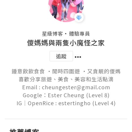
・
星級博客
體驗專員
儍媽媽與兩隻小魔怪之家
追蹤
鍾意飲飲食食 ‧閒時四圍遊 ‧又貪靚的儍媽

喜歡分享旅遊、美食、美容和生活點滴

Email : cheungester@gmail.com

Google：Ester Cheung (Level 8)
