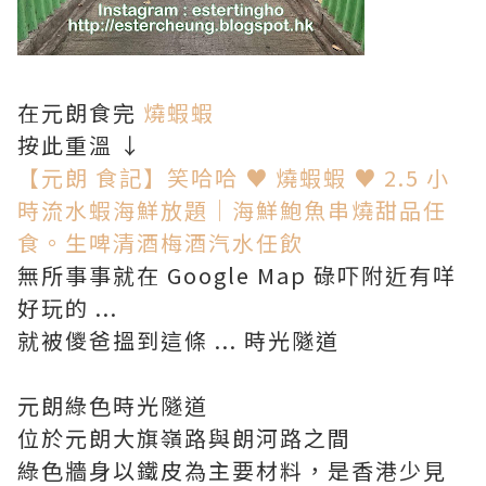
在元朗食完
燒蝦蝦
按此重溫 ↓
【元朗 食記】笑哈哈 ♥ 燒蝦蝦 ♥ 2.5 小
時流水蝦海鮮放題│海鮮鮑魚串燒甜品任
食。生啤清酒梅酒汽水任飲
無所事事就在 Google Map 碌吓附近有咩
好玩的 ...
就被儍爸搵到這條 ... 時光隧道
元朗綠色時光隧道
位於元朗大旗嶺路與朗河路之間
綠色牆身以鐵皮為主要材料，是香港少見