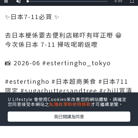
Remaining
-
0:18
Loaded
:
Pause
Unmute
Fullscre
0%
Time
✨日本7-11必買 ✨
去日本梗係要去便利店睇吓有咩正嘢 😁
今次係日本 7-11 掃咗呢啲返嚟
📸 2026-06 #estertingho_tokyo
#estertingho #日本超商美食 #日本711
限定 #sugarbuttersandtree #chill賞清
爽無蚊 #草莓砂糖樹餅乾 #砂糖奶油樹 #砂
U Lifestyle 會使用Cookies來改善您的網站體驗，請確定
您同意接受本網站之
私隱政策和使用條款
才可繼續瀏覽。
糖樹奶油餅乾 #魷魚絲 #魷魚乾 #日本必買
我已閱讀及同意
*本站之內容由作者所提供，並不代表本站的立場。因此本站對