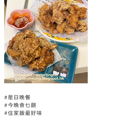
#是日晚餐
#今晚食乜餸
#住家飯最好味