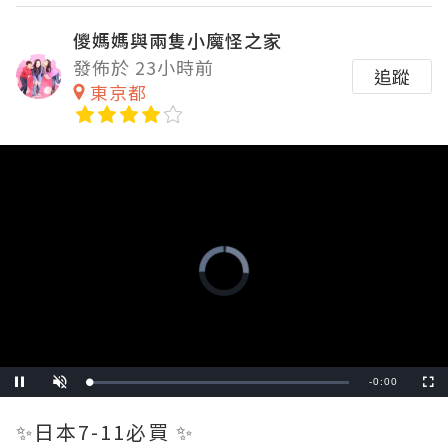
儍媽媽與兩隻小魔怪之家
發佈於 23小時前
追蹤
東京都
Video
Player
is
loading.
Remaining
-
0:18
Loaded
:
Pause
Unmute
Fullscre
0.00%
Time
✨日本7-11必買 ✨