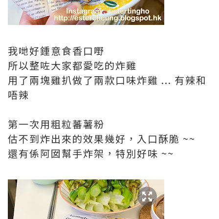
我哋好鍾意食香口嘢
所以整咗大家都愛吃的炸雞
用了兩塊雞扒做了兩款口味炸雞 ... 有辣和
唔辣
第一次用粗粒蕃薯粉
估不到炸出來的效果幾好，入口酥脆 ~~
還有係阿囡幫手炸架，特別好味 ~~