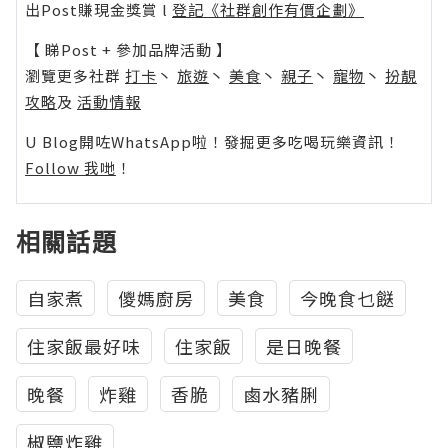
出Post賺現金獎賞 l
登記《社群創作有價企劃》
【 睇Post + 參加品牌活動 】
瀏覽更多社群
打卡
丶
旅遊
丶
美食
丶
親子
丶
寵物
丶
扮靚
攻略
及
活動情報
U Blog開咗WhatsApp啦！發掘更多吃喝玩樂資訊！
Follow 我哋
！
相關話題
自家煮
儍媽廚房
美食
今晚食乜餸
住家飯最好味
住家飯
是日晚餐
晚餐
炸雞
香脆
鹵水豬脷
椒鹽炸雞