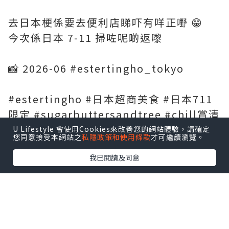
去日本梗係要去便利店睇吓有咩正嘢 😁
今次係日本 7-11 掃咗呢啲返嚟
📸 2026-06 #estertingho_tokyo
#estertingho #日本超商美食 #日本711
限定 #sugarbuttersandtree #chill賞清
爽無蚊 #草莓砂糖樹餅乾 #砂糖奶油樹 #砂
U Lifestyle 會使用Cookies來改善您的網站體驗，請確定
您同意接受本網站之
私隱政策和使用條款
才可繼續瀏覽。
糖樹奶油餅乾 #魷魚絲 #魷魚乾 #日本必買
我已閱讀及同意
*本站之內容由作者所提供，並不代表本站的立場。因此本站對
所有博客的立場、真實性、準確性及完整性不負任何法律責
任。