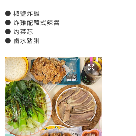
● 椒鹽炸雞
● 炸雞配韓式辣醬
● 灼菜芯
● 鹵水豬脷