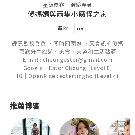
・
星級博客
體驗專員
儍媽媽與兩隻小魔怪之家
追蹤
鍾意飲飲食食 ‧閒時四圍遊 ‧又貪靚的儍媽

喜歡分享旅遊、美食、美容和生活點滴

Email : cheungester@gmail.com

Google：Ester Cheung (Level 8)

推薦博客