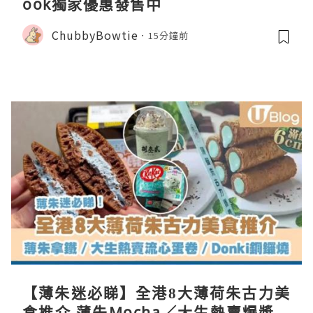
ook獨家優惠發售中
ChubbyBowtie
15分鐘前
【薄朱迷必睇】全港8大薄荷朱古力美
食推介 薄朱Mocha／大生熱賣爆漿蛋