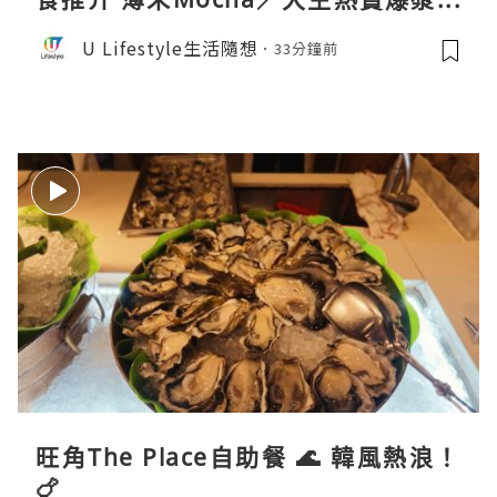
卷／Donki銅鑼燒
U Lifestyle生活隨想
33分鐘前
旺角The Place自助餐 🌊 韓風熱浪！
🍗