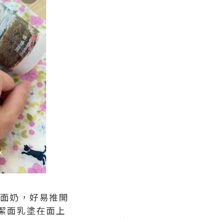
面奶，好易推開
潔面乳塗在面上