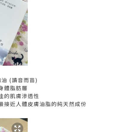
鶓油 (讀音而苗)
身體脂肪層
佳的肌膚滲透性
最接近人體皮膚油脂的純天然成份