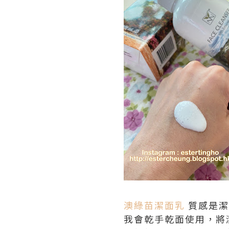
澳綠苗潔面乳
質感是潔
我會乾手乾面使用，將