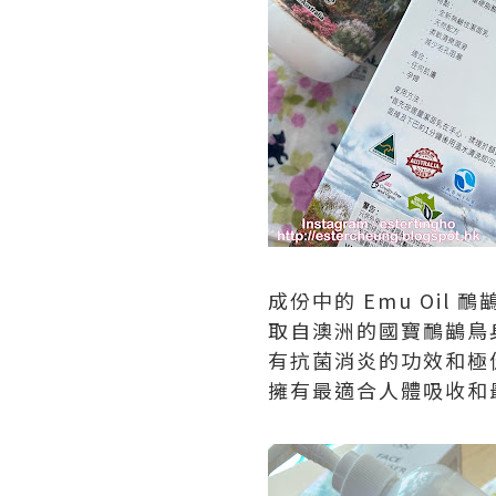
成份中的 Emu Oil 鴯
取自澳洲的國寶鴯鶓鳥
有抗菌消炎的功效和極
擁有最適合人體吸收和