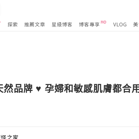
探索
推薦文章
星級博客
博客專享
VLOG
美
然品牌 ♥ 孕婦和敏感肌膚都合用
魔怪之家