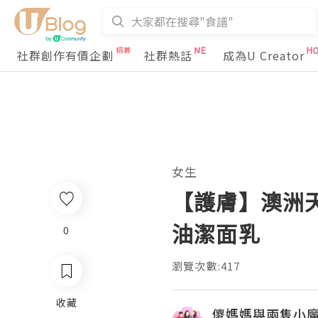
社群創作有價企劃
社群熱話
成為U Creator
女生
【護膚】澳洲天
油潔面乳
0
瀏覽次數:417
收藏
儍媽媽與兩隻小