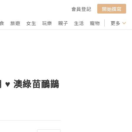
會員登記
開始撰寫
食
旅遊
女生
玩樂
親子
生活
寵物
行山
更多
打卡
 ♥ 澳綠苗鴯鶓