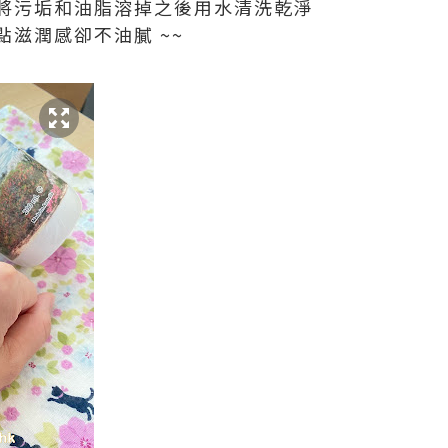
將污垢和油脂溶掉之後用水清洗乾淨
滋潤感卻不油膩 ~~