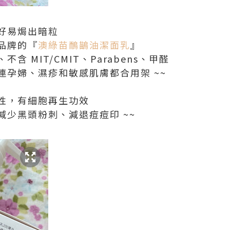
好易焗出暗粒
品牌的『
澳綠苗鴯鶓油潔面乳
』
 MIT/CMIT、Parabens、甲醛
連孕婦、濕疹和敏感肌膚都合用架 ~~
性，有細胞再生功效
減少黑頭粉刺、減退痘痘印 ~~