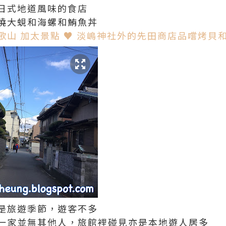
日式地道風味的食店
燒大蜆和海螺和鮪魚丼
歌山 加太景點 ♥ 淡嶋神社外的先田商店品嚐烤貝
是旅遊季節，遊客不多
一家並無其他人，旅館裡碰見亦是本地遊人居多