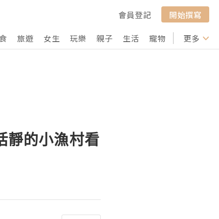
會員登記
開始撰寫
食
旅遊
女生
玩樂
親子
生活
寵物
行山
更多
打卡
實恬靜的小漁村看