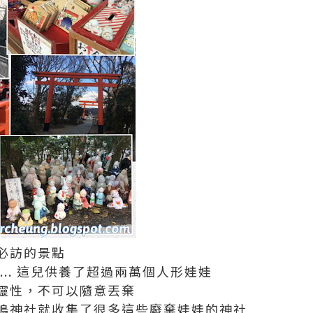
必訪的景點
... 這兒供養了超過兩萬個人形娃娃
靈性，不可以隨意丟棄
嶋神社就收集了很多這些廢棄娃娃的神社