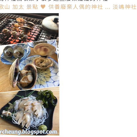
 加太 景點 ♥ 供養廢棄人偶的神社 ... 淡嶋神社