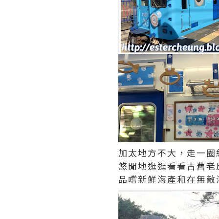
加太地方不大，走一圈
悠閒地逛逛看看古舊老
品嚐新鮮海產和在無敵