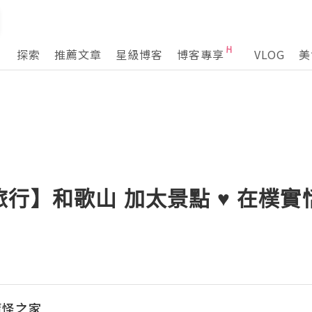
探索
推薦文章
星級博客
博客專享
VLOG
美
行】和歌山 加太景點 ♥ 在樸
魔怪之家