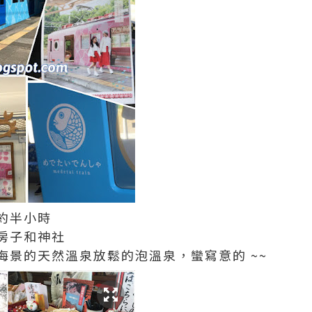
約半小時
房子和神社
海景的天然溫泉放鬆的泡溫泉，蠻寫意的 ~~