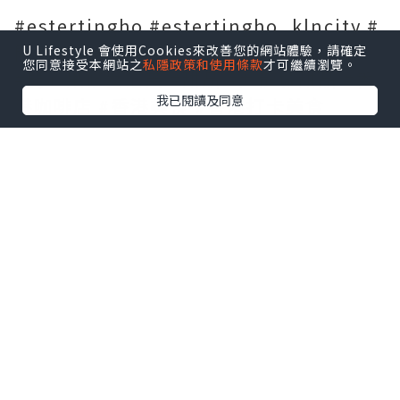
#estertingho #estertingho_klncity #
開心果修女泡芙 #九龍城咖啡店 #hkcafe
U Lifestyle 會使用Cookies來改善您的網站體驗，請確定
您同意接受本網站之
私隱政策和使用條款
才可繼續瀏覽。
#開心果修女泡芙 #甜品 #九龍城甜品 #香
我已閱讀及同意
港咖啡店 #香港美食 #香港打卡美食
#yoibakery
*本站之內容由作者所提供，並不代表本站的立場。因此本站對
所有博客的立場、真實性、準確性及完整性不負任何法律責
任。
【 U Creator 招募 】
出Post賺現金獎賞 l
登記《社群創作有價企劃》
【 睇Post + 參加品牌活動 】
瀏覽更多社群
打卡
丶
旅遊
丶
美食
丶
親子
丶
寵物
丶
扮靚
攻略
及
活動情報