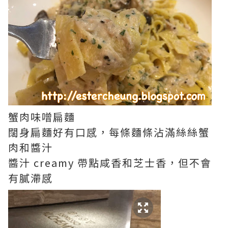
蟹肉味噌扁麵
闊身扁麵好有口感，每條麵條沾滿絲絲蟹
肉和醬汁
醬汁 creamy 帶點咸香和芝士香，但不會
有膩滯感