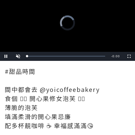
Video
Player
is
loading.
Remaining
-
0:00
Loaded
:
Pause
Unmute
Fullscre
0%
Time
#甜品時間
間中都會去 @yoicoffeebakery
食個 👉🏻 開心果修女泡芙 👈🏻
薄脆的泡芙
填滿柔滑的開心果忌廉
配多杯靚咖啡 ☕️ 幸福感滿滿😘