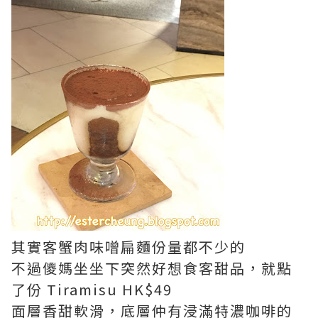
其實客蟹肉味噌扁麵份量都不少的
不過儍媽坐坐下突然好想食客甜品，就點
了份 Tiramisu HK$49
面層香甜軟滑，底層仲有浸滿特濃咖啡的