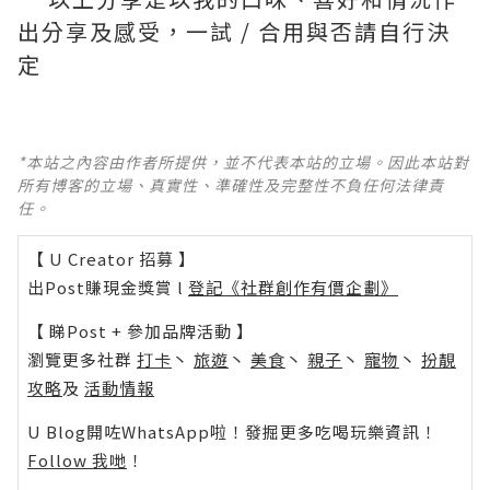
出分享及感受，一試 / 合用與否請自行決
定
*本站之內容由作者所提供，並不代表本站的立場。因此本站對
所有博客的立場、真實性、準確性及完整性不負任何法律責
任。
【 U Creator 招募 】
出Post賺現金獎賞 l
登記《社群創作有價企劃》
【 睇Post + 參加品牌活動 】
瀏覽更多社群
打卡
丶
旅遊
丶
美食
丶
親子
丶
寵物
丶
扮靚
攻略
及
活動情報
U Blog開咗WhatsApp啦！發掘更多吃喝玩樂資訊！
Follow 我哋
！