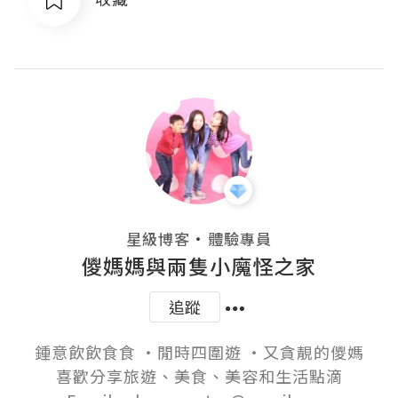
・
星級博客
體驗專員
儍媽媽與兩隻小魔怪之家
追蹤
鍾意飲飲食食 ‧閒時四圍遊 ‧又貪靚的儍媽

喜歡分享旅遊、美食、美容和生活點滴
