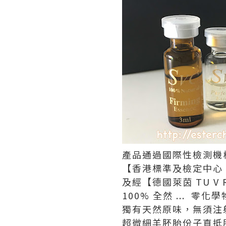
產品通過國際性檢測機
【香港標準及檢定中心 STC 
及經【德國萊茵 TU V 
100% 全然 ...
獨有天然原味，無須注
超微細羊胚胎份子直抵