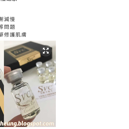
謝減慢
等問題
華修護肌膚