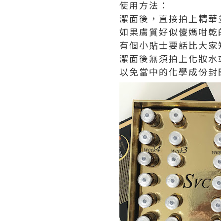
使用方法：
潔面後，直接拍上精華
如果膚質好似儍媽咁乾
有個小貼士要話比大家知 
潔面後無須拍上化妝水
以免當中的化學成份封