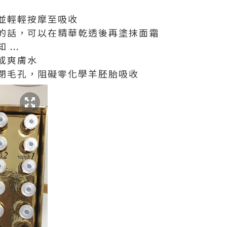
並輕輕按摩至吸收
的話，可以在精華乾透後再塗抹面霜
...
或爽膚水
閉毛孔，阻礙零化學羊胚胎吸收