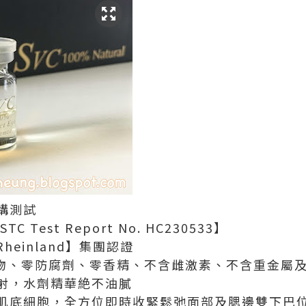
構測試
Test Report No. HC230533】
Rheinland】集團認證
 零化學物、零防腐劑、零香精、不含雌激素、不含重金屬
射，水劑精華絶不油膩
肌底細胞，全方位即時收緊鬆弛面部及腮邊雙下巴