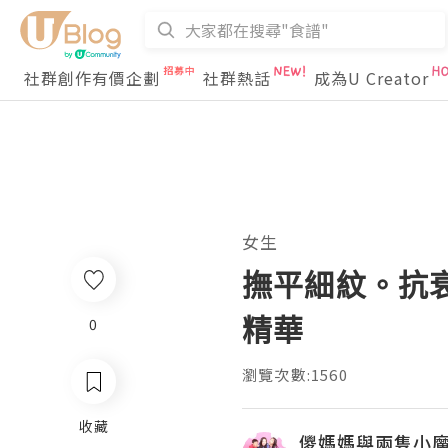
社群創作有價企劃
社群熱話
成為U Creator
女生
撫平細紋。抗衰老
精華
0
瀏覽次數:1560
收藏
儍媽媽與兩隻小