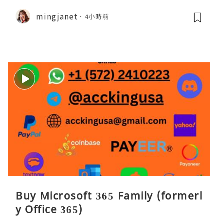
mingjanet
4小時前
Buy Microsoft 365 Family (formerl
y Office 365)