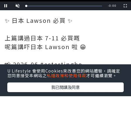
Remaining
-
0:19
Loaded
:
Pause
Unmute
Fullscre
0%
Time
✨ 日本 Lawson 必買 ✨
上篇講過日本 7-11 必買嘅
呢篇講吓日本 Lawson 啦 😁
📸 2026-06 #estertingho
U Lifestyle 會使用Cookies來改善您的網站體驗，請確定
您同意接受本網站之
私隱政策和使用條款
才可繼續瀏覽。
#日本超商 #日本Lawson
我已閱讀及同意
#colemanumbrella #炸雞君 #日本便利
店必買 #日本便利店 #卡樂b薯片 #chill賞
收藏可愛