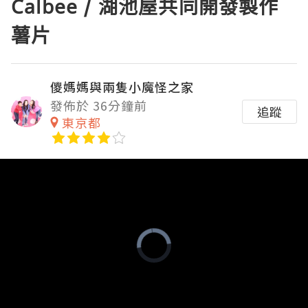
Calbee / 湖池屋共同開發製作
薯片
儍媽媽與兩隻小魔怪之家
發佈於 36分鐘前
追蹤
東京都
Video
Player
is
loading.