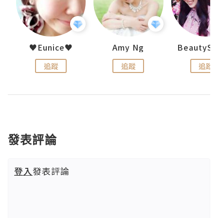
h 夏沫
♥Eunice♥
Amy Ng
追蹤
追蹤
追蹤
發表評論
登入
發表評論