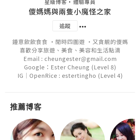
・
星級博客
體驗專員
儍媽媽與兩隻小魔怪之家
追蹤
鍾意飲飲食食 ‧閒時四圍遊 ‧又貪靚的儍媽

喜歡分享旅遊、美食、美容和生活點滴

Email : cheungester@gmail.com

Google：Ester Cheung (Level 8)

推薦博客