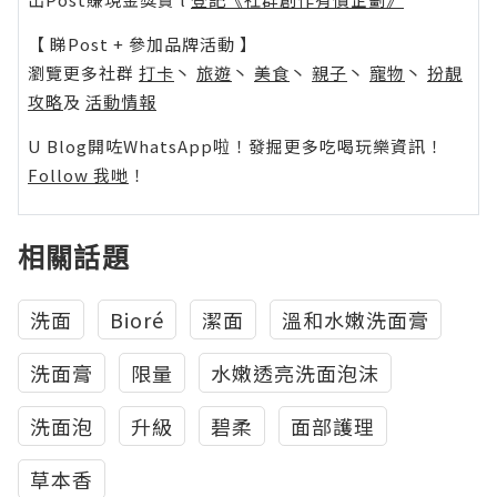
【 睇Post + 參加品牌活動 】
瀏覽更多社群
打卡
丶
旅遊
丶
美食
丶
親子
丶
寵物
丶
扮靚
攻略
及
活動情報
U Blog開咗WhatsApp啦！發掘更多吃喝玩樂資訊！
Follow 我哋
！
相關話題
洗面
Bioré
潔面
溫和水嫩洗面膏
洗面膏
限量
水嫩透亮洗面泡沫
洗面泡
升級
碧柔
面部護理
草本香