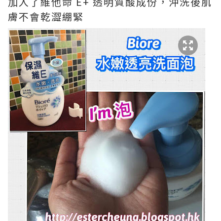
加入了維他命 E+ 透明質酸成份，沖洗後肌
膚不會乾澀綳緊