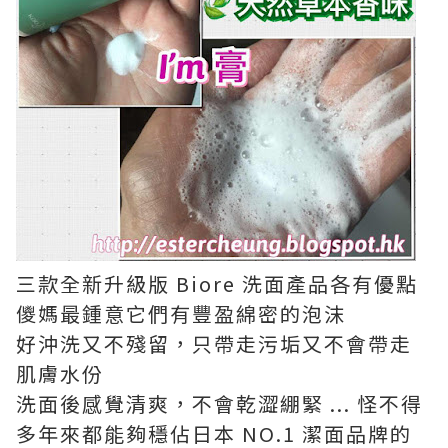
三款全新升級版 Biore 洗面產品各有優點
儍媽最鍾意它們有豐盈綿密的泡沫
好沖洗又不殘留，只帶走污垢又不會帶走
肌膚水份
洗面後感覺清爽，不會乾澀綳緊 ... 怪不得
多年來都能夠穩佔日本 NO.1 潔面品牌的