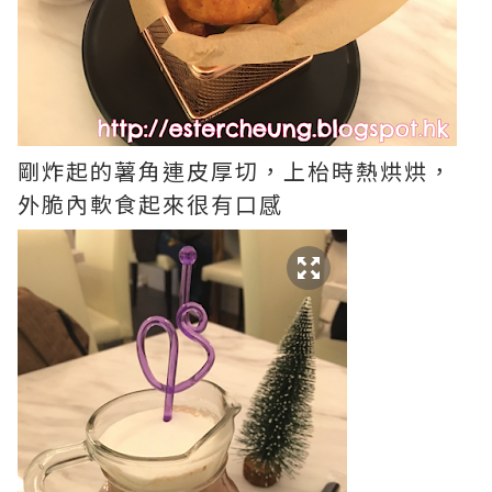
剛炸起的薯角連皮厚切，上枱時熱烘烘，
外脆內軟食起來很有口感