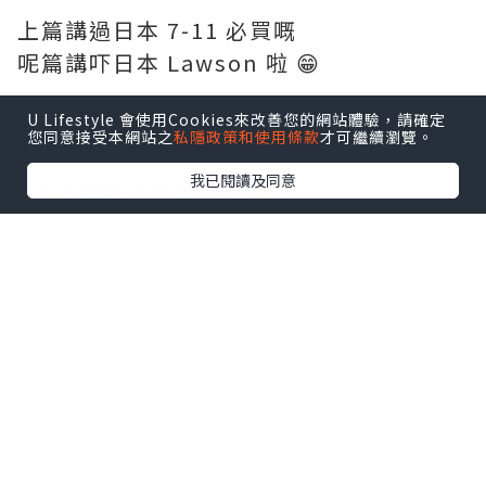
上篇講過日本 7-11 必買嘅
呢篇講吓日本 Lawson 啦 😁
U Lifestyle 會使用Cookies來改善您的網站體驗，請確定
📸 2026-06 #estertingho
您同意接受本網站之
私隱政策和使用條款
才可繼續瀏覽。
我已閱讀及同意
#日本超商 #日本Lawson
#colemanumbrella #炸雞君 #日本便利
店必買 #日本便利店 #卡樂b薯片 #chill賞
收藏可愛
*本站之內容由作者所提供，並不代表本站的立場。因此本站對
所有博客的立場、真實性、準確性及完整性不負任何法律責
任。
【 U Creator 招募 】