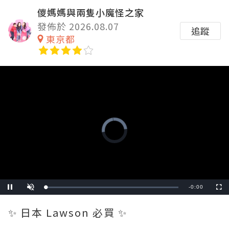
儍媽媽與兩隻小魔怪之家
發佈於 2026.08.07
追蹤
東京都
Video
Player
is
loading.
Remaining
-
0:00
Loaded
:
Pause
Unmute
Fullscre
0%
Time
✨ 日本 Lawson 必買 ✨