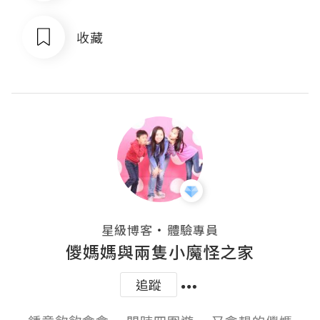
收藏
・
星級博客
體驗專員
儍媽媽與兩隻小魔怪之家
追蹤