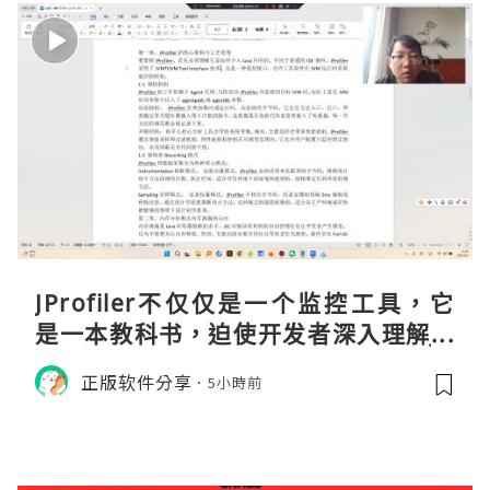
JProfiler不仅仅是一个监控工具，它
是一本教科书，迫使开发者深入理解JV
M的内存模型、垃圾回收机制和并发原
正版软件分享
5小時前
理。通过直观的可视化数据，它将抽象
的性能问题具象化为代码行号。对于一
名追求卓越的Java