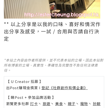
** 以上分享是以我的口味、喜好和情況作
出分享及感受，一試 / 合用與否請自行決
定
*本站之內容由作者所提供，並不代表本站的立場。因此本站對
所有博客的立場、真實性、準確性及完整性不負任何法律責
任。
【 U Creator 招募 】
出Post賺現金獎賞 l
登記《社群創作有價企劃》
【 睇Post + 參加品牌活動 】
瀏覽更多社群
打卡
丶
旅遊
丶
美食
丶
親子
丶
寵物
丶
扮靚