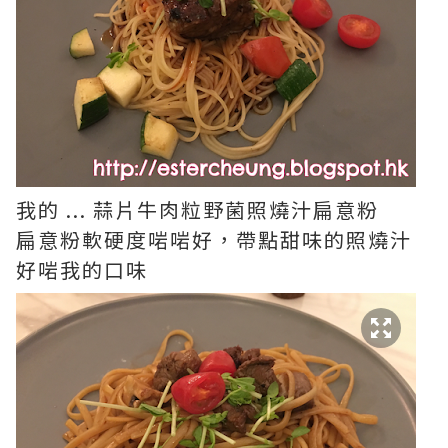
我的 ... 蒜片牛肉粒野菌照燒汁扁意粉
扁意粉軟硬度啱啱好，帶點甜味的照燒汁
好啱我的口味