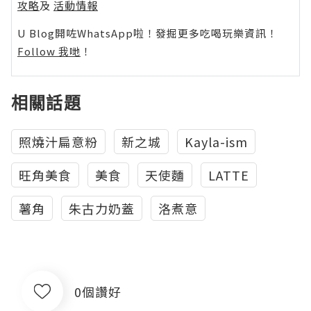
攻略
及
活動情報
U Blog開咗WhatsApp啦！發掘更多吃喝玩樂資訊！
Follow 我哋
！
相關話題
照燒汁扁意粉
新之城
Kayla-ism
旺角美食
美食
天使麵
LATTE
薯角
朱古力奶蓋
洛煮意
0個讚好