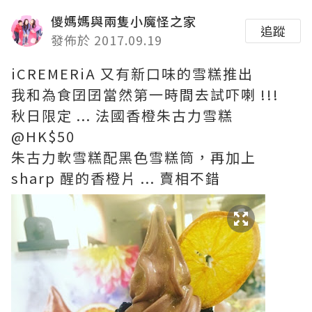
儍媽媽與兩隻小魔怪之家
追蹤
發佈於 2017.09.19
iCREMERiA 又有新口味的雪糕推出
我和為食囝囝當然第一時間去試吓喇 !!!
秋日限定 ... 法國香橙朱古力雪糕
@HK$50
朱古力軟雪糕配黑色雪糕筒，再加上
sharp 醒的香橙片 ... 賣相不錯