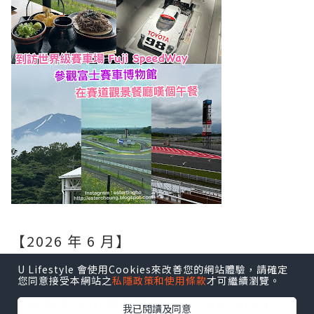
【2026 年 6 月】
U Lifestyle 會使用Cookies來改善您的網站體驗，請確定
雖然我不懂汽車
您同意接受本網站之
私隱政策和使用條款
才可繼續瀏覽。
但來到富士山梗係要嚟
Fuji Motorsports
我已閱讀及同意