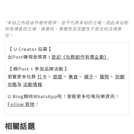
*本站之內容由作者所提供，並不代表本站的立場。因此本站對
所有博客的立場、真實性、準確性及完整性不負任何法律責
任。
【 U Creator 招募 】
出Post賺現金獎賞 l
登記《社群創作有價企劃》
【 睇Post + 參加品牌活動 】
瀏覽更多社群
打卡
丶
旅遊
丶
美食
丶
親子
丶
寵物
丶
扮靚
攻略
及
活動情報
U Blog開咗WhatsApp啦！發掘更多吃喝玩樂資訊！
Follow 我哋
！
相關話題