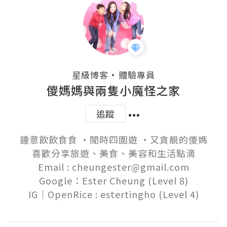
・
星級博客
體驗專員
儍媽媽與兩隻小魔怪之家
追蹤
鍾意飲飲食食 ‧閒時四圍遊 ‧又貪靚的儍媽

喜歡分享旅遊、美食、美容和生活點滴

Email : cheungester@gmail.com

Google：Ester Cheung (Level 8)
