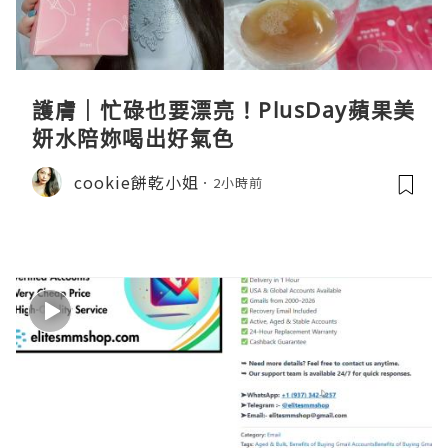
護膚｜忙碌也要漂亮！PlusDay蘋果美
妍水陪妳喝出好氣色
cookie餅乾小姐
2小時前