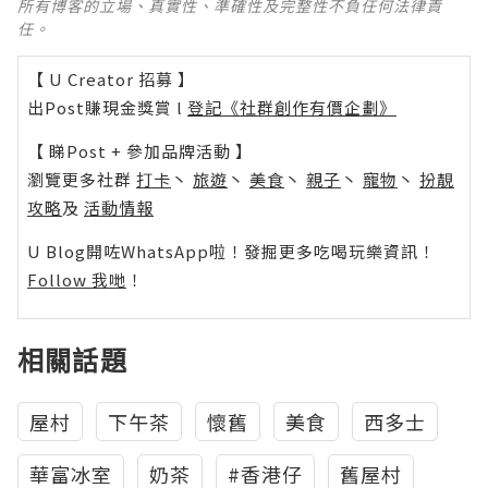
所有博客的立場、真實性、準確性及完整性不負任何法律責
任。
【 U Creator 招募 】
出Post賺現金獎賞 l
登記《社群創作有價企劃》
【 睇Post + 參加品牌活動 】
瀏覽更多社群
打卡
丶
旅遊
丶
美食
丶
親子
丶
寵物
丶
扮靚
攻略
及
活動情報
U Blog開咗WhatsApp啦！發掘更多吃喝玩樂資訊！
Follow 我哋
！
相關話題
屋村
下午茶
懷舊
美食
西多士
華富冰室
奶茶
#香港仔
舊屋村