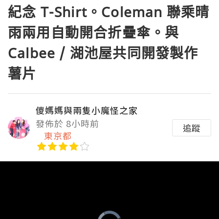
紀念 T-Shirt。Coleman 聯乘晴
雨兩用自動開合折疊傘。與
Calbee / 湖池屋共同開發製作
薯片
儍媽媽與兩隻小魔怪之家
發佈於 8小時前
追蹤
東京都
Video