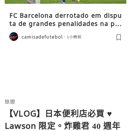
FC Barcelona derrotado em dispu
ta de grandes penalidades na pré
-época
camisadefutebol
1小時前
旅遊
【VLOG】日本便利店必買 ♥
Lawson 限定。炸雞君 40 週年