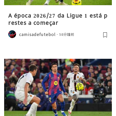
A época 2026/27 da Ligue 1 está p
restes a começar
camisadefutebol
58分鐘前