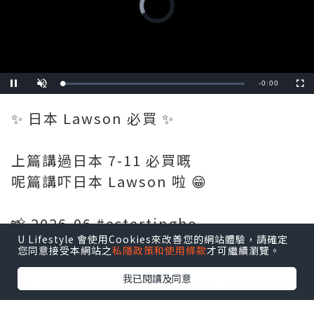
Player
is
loading.
Remaining
-
0:00
Loaded
:
Pause
Unmute
Fullscre
0%
Time
✨ 日本 Lawson 必買 ✨
上篇講過日本 7-11 必買嘅
呢篇講吓日本 Lawson 啦 😁
📸 2026-06 #estertingho
U Lifestyle 會使用Cookies來改善您的網站體驗，請確定
您同意接受本網站之
私隱政策和使用條款
才可繼續瀏覽。
#日本超商 #日本Lawson
我已閱讀及同意
#colemanumbrella #炸雞君 #日本便利
店必買 #日本便利店 #卡樂b薯片 #chill賞