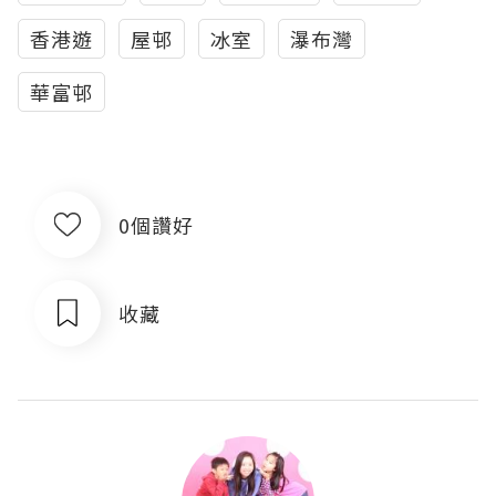
香港遊
屋邨
冰室
瀑布灣
華富邨
0個讚好
收藏