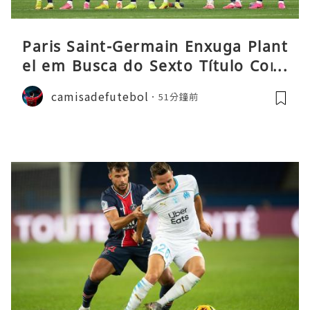
Paris Saint-Germain Enxuga Plant
el em Busca do Sexto Título Cons
ecutivo da Liga
camisadefutebol
51分鐘前