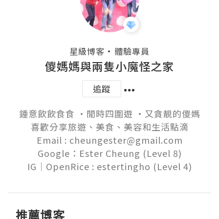
・
星級博客
體驗專員
儍媽媽與兩隻小魔怪之家
追蹤
鍾意飲飲食食 ‧閒時四圍遊 ‧又貪靚的儍媽

喜歡分享旅遊、美食、美容和生活點滴

Email : cheungester@gmail.com

Google：Ester Cheung (Level 8)

推薦博客