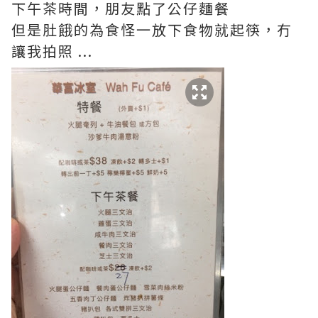
下午茶時間，朋友點了公仔麵餐
但是肚餓的為食怪一放下食物就起筷，冇
讓我拍照 ...