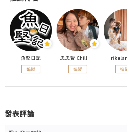
urnal
魚堅日記
思思賢 ChillMyBabe
rikala
追蹤
追蹤
追蹤
發表評論