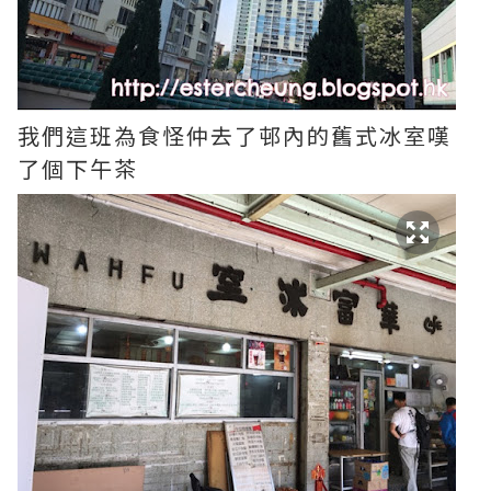
我們這班為食怪仲去了邨內的舊式冰室嘆
了個下午茶