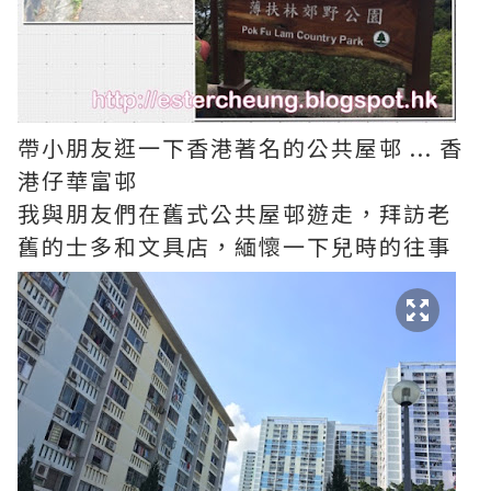
帶小朋友逛一下香港著名的公共屋邨 ... 香
港仔華富邨
我與朋友們在舊式公共屋邨遊走，拜訪老
舊的士多和文具店，緬懷一下兒時的往事