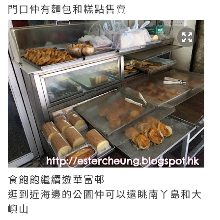
門口仲有麵包和糕點售賣
食飽飽繼續遊華富邨
逛到近海邊的公園仲可以遠
眺南丫島和大
嶼山