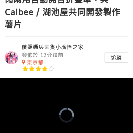
Calbee / 湖池屋共同開發製作
薯片
儍媽媽與兩隻小魔怪之家
發佈於 12分鐘前
追蹤
東京都
Video
Player
is
loading.