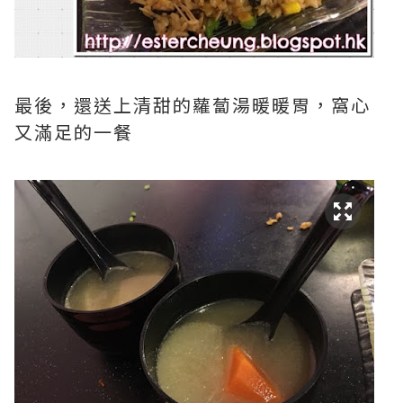
最後，還送上清甜的蘿蔔湯暖暖胃，窩心
又滿足的一餐