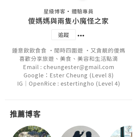
・
星級博客
體驗專員
儍媽媽與兩隻小魔怪之家
追蹤
鍾意飲飲食食 ‧閒時四圍遊 ‧又貪靚的儍媽

喜歡分享旅遊、美食、美容和生活點滴

Email : cheungester@gmail.com

Google：Ester Cheung (Level 8)

推薦博客