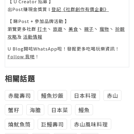
【 U Creator 招募 】
出Post賺現金獎賞 l
登記《社群創作有價企劃》
【 睇Post + 參加品牌活動 】
瀏覽更多社群
打卡
丶
旅遊
丶
美食
丶
親子
丶
寵物
丶
扮靚
攻略
及
活動情報
U Blog開咗WhatsApp啦！發掘更多吃喝玩樂資訊！
Follow 我哋
！
相關話題
赤龍壽司
鰻魚炒飯
日本料理
赤山
蟹籽
海膽
日本菜
鰻魚
燒魷魚筒
巨鰻壽司
赤山風味料理