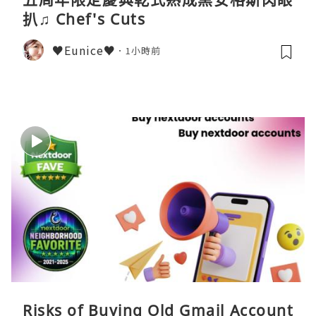
扒♫ Chef's Cuts
♥Eunice♥
1小時前
Risks of Buying Old Gmail Account