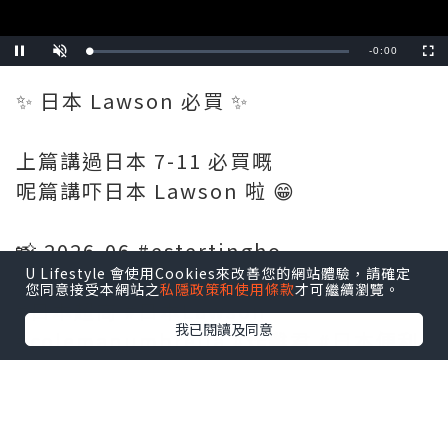
Remaining
-
0:19
Loaded
:
Pause
Unmute
Fullscre
0%
Time
✨ 日本 Lawson 必買 ✨
上篇講過日本 7-11 必買嘅
呢篇講吓日本 Lawson 啦 😁
📸 2026-06 #estertingho
U Lifestyle 會使用Cookies來改善您的網站體驗，請確定
您同意接受本網站之
私隱政策和使用條款
才可繼續瀏覽。
#日本超商 #日本Lawson
我已閱讀及同意
#colemanumbrella #炸雞君 #日本便利
店必買 #日本便利店 #卡樂b薯片 #chill賞
收藏可愛