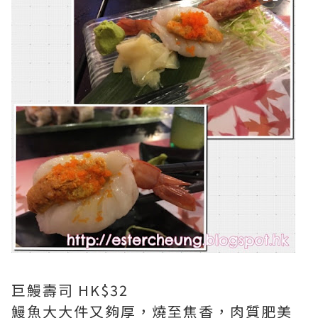
巨鰻壽司 HK$32
鰻魚大大件又夠厚，燒至焦香，肉質肥美