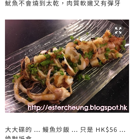
魷魚不會燒到太乾，肉質軟嫩又有彈牙
大大碟的 ... 鰻魚炒飯 ... 只是 HK$56 ...
絶對抵食