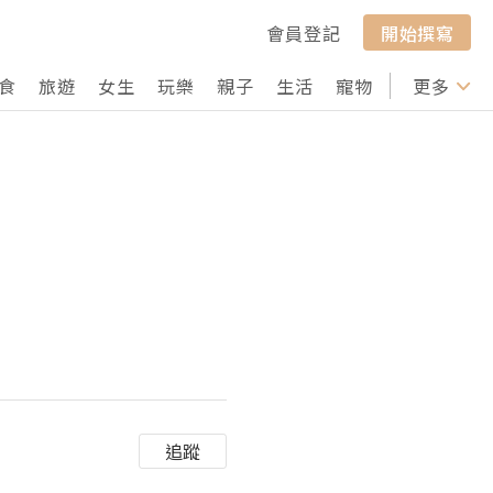
會員登記
開始撰寫
食
旅遊
女生
玩樂
親子
生活
寵物
行山
更多
打卡
追蹤