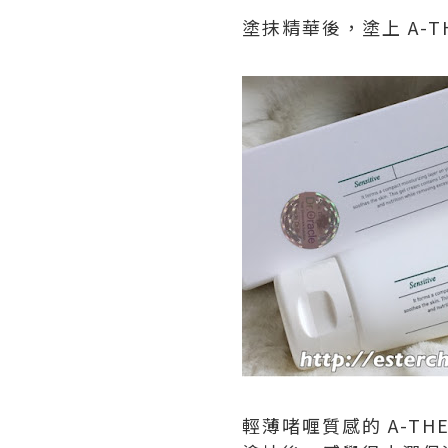
塗抹精華後，塗上 A-T
輕薄啫喱質感的 A-TH