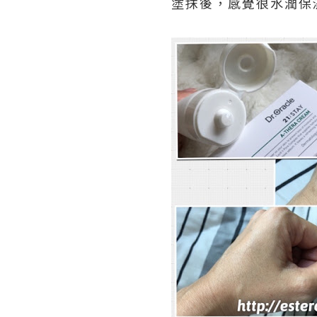
塗抹後，感覺很水潤保