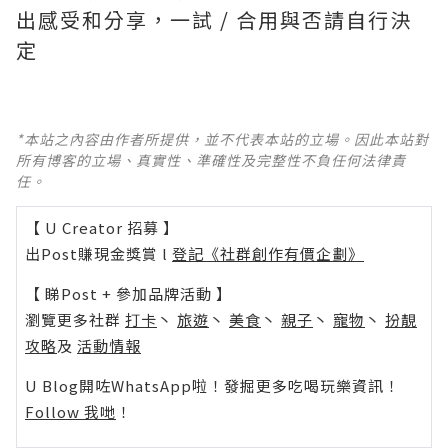
出感受和分享，一試 / 合用與否請自行決
定
*本站之內容由作者所提供，並不代表本站的立場。因此本站對
所有博客的立場、真實性、準確性及完整性不負任何法律責
任。
【 U Creator 招募 】
出Post賺現金獎賞 l
登記《社群創作有價企劃》
【 睇Post + 參加品牌活動 】
瀏覽更多社群
打卡
丶
旅遊
丶
美食
丶
親子
丶
寵物
丶
扮靚
攻略
及
活動情報
U Blog開咗WhatsApp啦！發掘更多吃喝玩樂資訊！
Follow 我哋
！