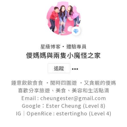
・
星級博客
體驗專員
儍媽媽與兩隻小魔怪之家
追蹤
鍾意飲飲食食 ‧閒時四圍遊 ‧又貪靚的儍媽

喜歡分享旅遊、美食、美容和生活點滴

Email : cheungester@gmail.com

Google：Ester Cheung (Level 8)
