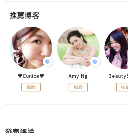
推薦博客
h 夏沫
♥Eunice♥
Amy Ng
追蹤
追蹤
追蹤
發表評論