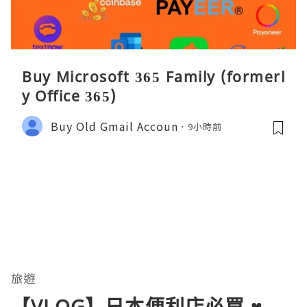
Buy Microsoft 365 Family (formerl
y Office 365)
Buy Old Gmail Accoun
9小時前
旅遊
【VLOG】日本便利店必買 ♥