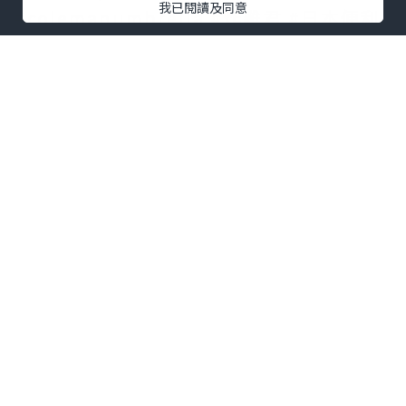
我已閱讀及同意
#colemanumbrella #炸雞君 #日本便利
店必買 #日本便利店 #卡樂b薯片 #chill賞
收藏可愛
*本站之內容由作者所提供，並不代表本站的立場。因此本站對
所有博客的立場、真實性、準確性及完整性不負任何法律責
任。
【 U Creator 招募 】
出Post賺現金獎賞 l
登記《社群創作有價企劃》
【 睇Post + 參加品牌活動 】
瀏覽更多社群
打卡
丶
旅遊
丶
美食
丶
親子
丶
寵物
丶
扮靚
攻略
及
活動情報
U Blog開咗WhatsApp啦！發掘更多吃喝玩樂資訊！
Follow 我哋
！