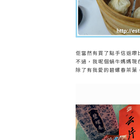
佢當然有買了點手信返嚟比我
不過，我呢個蝸牛媽媽現
除了有我愛的碧螺春茶葉