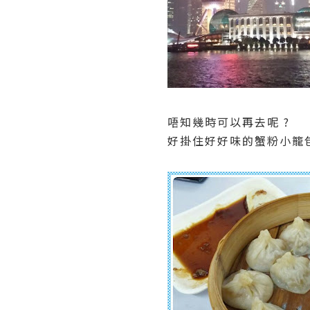
唔知幾時可以再去呢 ?
好掛住好好味的蟹粉小籠包 