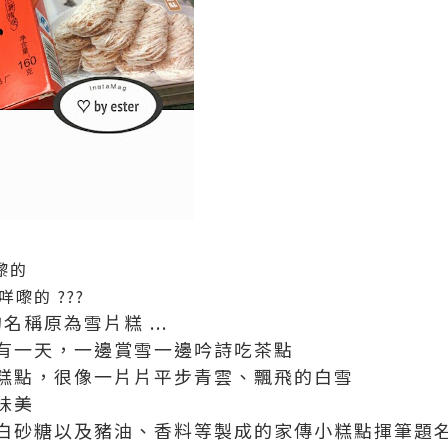
嚟的
 咩嚟的 ???
的名稱原為雪片糕 ...
有一天，一邊賞雪一邊吟詩吃茶點
糕點，很像一片片平步青雲、飄飛的白雪
味美
白砂糖以及豬油、香料等製成的家傳小糕點揮筆題