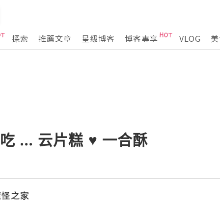
探索
推薦文章
星級博客
博客專享
VLOG
美
 ... 云片糕 ♥ 一合酥
魔怪之家