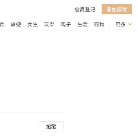
會員登記
開始撰寫
食
旅遊
女生
玩樂
親子
生活
寵物
行山
更多
打卡
追蹤