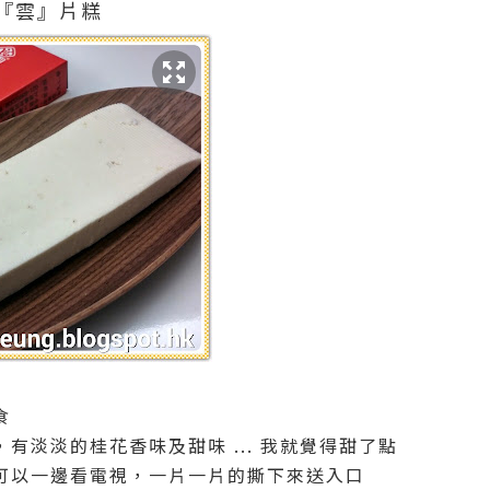
『雲』片糕
食
有淡淡的桂花香味及甜味 ... 我就覺得甜了點
可以一邊看電視，一片一片的撕下來送入口