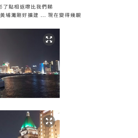
影了點相返嚟比我們睇
黃埔灘剛好擴建 ... 現在變得幾靚