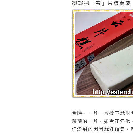
卻誤把『雪』片糕寫成
食時，一片一片撕下就咁
薄薄的一片，如雪花溶化，
但愛甜的囡囡就好鍾意，