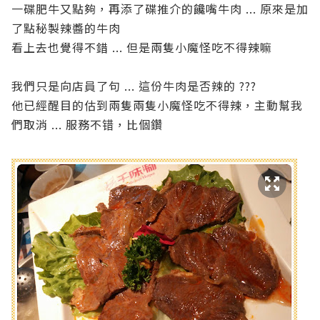
一碟肥牛又點夠，再添了碟推介的饞嘴牛肉 ... 原來是加
了點秘製辣醬的牛肉
看上去也覺得不錯 ... 但是兩隻小魔怪吃不得辣嘛
我們只是向店員了句 ... 這份牛肉是否辣的 ???
他已經醒目的估到兩隻兩隻小魔怪吃不得辣，主動幫我
們取消 ... 服務不错，比個鑽