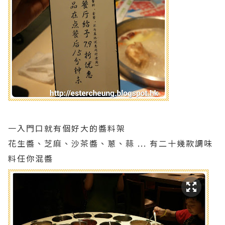
一入門口就有個好大的醬料架
花生醬、芝麻、沙茶醬、蔥、蒜 ... 有二十幾款調味
料任你混醬