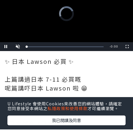
Video
Player
is
loading.
Remaining
-
0:00
Loaded
:
Pause
Unmute
Fullscre
0%
Time
✨ 日本 Lawson 必買 ✨
上篇講過日本 7-11 必買嘅
呢篇講吓日本 Lawson 啦 😁
U Lifestyle 會使用Cookies來改善您的網站體驗，請確定
📸 2026-06 #estertingho
您同意接受本網站之
私隱政策和使用條款
才可繼續瀏覽。
我已閱讀及同意
#日本超商 #日本Lawson
#colemanumbrella #炸雞君 #日本便利