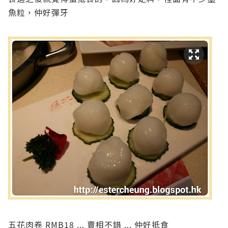
魚粒，仲好彈牙
五花肉卷 RMB18 ... 賣相不錯 ... 仲好抵食