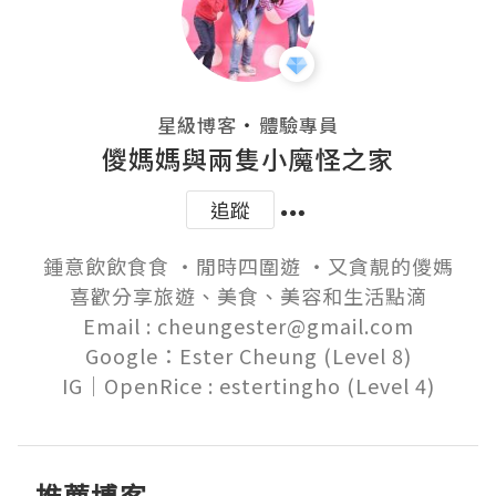
・
星級博客
體驗專員
儍媽媽與兩隻小魔怪之家
追蹤
鍾意飲飲食食 ‧閒時四圍遊 ‧又貪靚的儍媽

喜歡分享旅遊、美食、美容和生活點滴

Email : cheungester@gmail.com

Google：Ester Cheung (Level 8)
