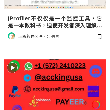
JProfiler不仅仅是一个监控工具，它
是一本教科书，迫使开发者深入理解JV
M的内存模型、垃圾回收机制和并发原
正版软件分享
2小時前
理。通过直观的可视化数据，它将抽象
的性能问题具象化为代码行号。对于一
名追求卓越的Java