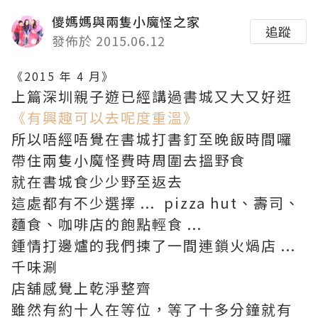
儍媽媽與兩隻小魔怪之家
追蹤
發佈於 2015.06.12
《2015 年 4 月》
上篇深圳親子遊已經講過書城又大又好逛
《有興趣可以去呢度重溫》
所以唔經唔覺在書城打書釘至晚飯時間囉
帶住兩隻小魔怪費時周圍去搵野食
就在書城食少少野至返去
這處都有不少選擇 ... pizza hut、壽司、
麵食、咖啡店的飽點輕食 ...
鍾情打邊爐的我們揀了一間連鎖火煱店 ...
千味涮
店舖感覺上乾淨整齊
雖然有約十人在等位，等了十多分鐘就有