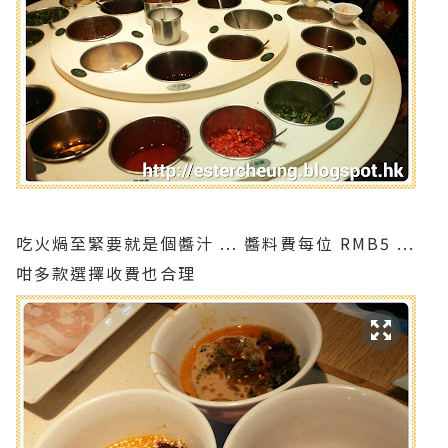
吃火煱至緊要就是個醬汁 ... 醬料費每位 RMB5 ...
咁多款選擇收費也合理