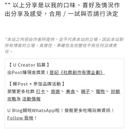
** 以上分享是以我的口味、喜好及情況作
出分享及感受，合用 / 一試與否請行決定
*本站之內容由作者所提供，並不代表本站的立場。因此本站對
所有博客的立場、真實性、準確性及完整性不負任何法律責
任。
【 U Creator 招募 】
出Post賺現金獎賞 l
登記《社群創作有價企劃》
【 睇Post + 參加品牌活動 】
瀏覽更多社群
打卡
丶
旅遊
丶
美食
丶
親子
丶
寵物
丶
扮靚
攻略
及
活動情報
U Blog開咗WhatsApp啦！發掘更多吃喝玩樂資訊！
Follow 我哋
！