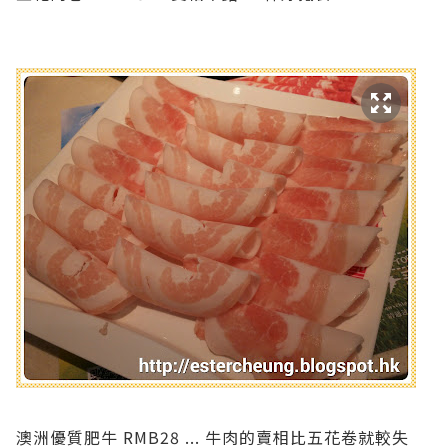
澳洲優質肥牛 RMB28 ... 牛肉的賣相比五花卷就較失