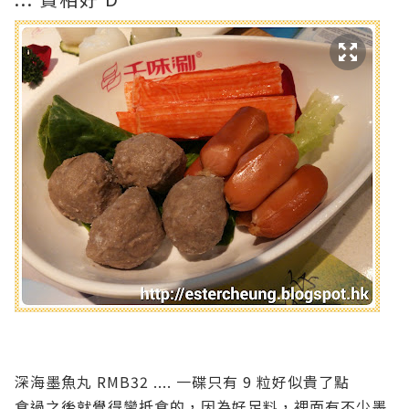
深海墨魚丸 RMB32 .... 一碟只有 9 粒好似貴了點
食過之後就覺得蠻抵食的，因為好足料，裡面有不少墨