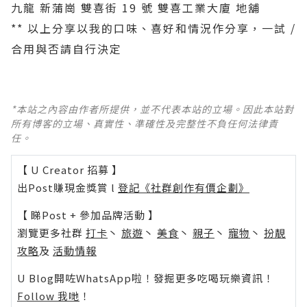
九龍 新蒲崗 雙喜街 19 號 雙喜工業大廈 地舖
** 以上分享以我的口味、喜好和情況作分享，一試 /
合用與否請自行決定
*本站之內容由作者所提供，並不代表本站的立場。因此本站對
所有博客的立場、真實性、準確性及完整性不負任何法律責
任。
【 U Creator 招募 】
出Post賺現金獎賞 l
登記《社群創作有價企劃》
【 睇Post + 參加品牌活動 】
瀏覽更多社群
打卡
丶
旅遊
丶
美食
丶
親子
丶
寵物
丶
扮靚
攻略
及
活動情報
U Blog開咗WhatsApp啦！發掘更多吃喝玩樂資訊！
Follow 我哋
！