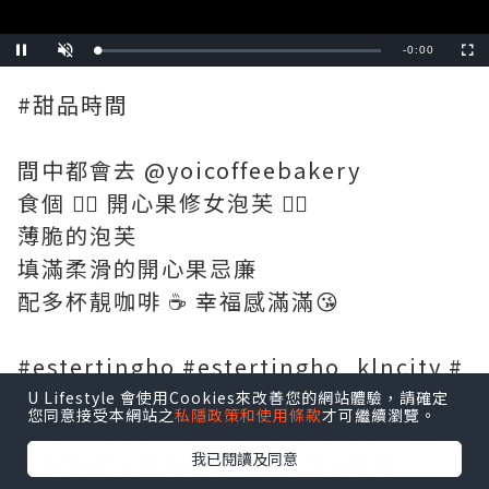
Remaining
-
0:00
Loaded
:
Pause
Unmute
Fullscre
0%
Time
#甜品時間
間中都會去 @yoicoffeebakery
食個 👉🏻 開心果修女泡芙 👈🏻
薄脆的泡芙
填滿柔滑的開心果忌廉
配多杯靚咖啡 ☕️ 幸福感滿滿😘
#estertingho #estertingho_klncity #
開心果修女泡芙 #九龍城咖啡店 #hkcafe
U Lifestyle 會使用Cookies來改善您的網站體驗，請確定
您同意接受本網站之
私隱政策和使用條款
才可繼續瀏覽。
#開心果修女泡芙 #甜品 #九龍城甜品 #香
我已閱讀及同意
港咖啡店 #香港美食 #香港打卡美食