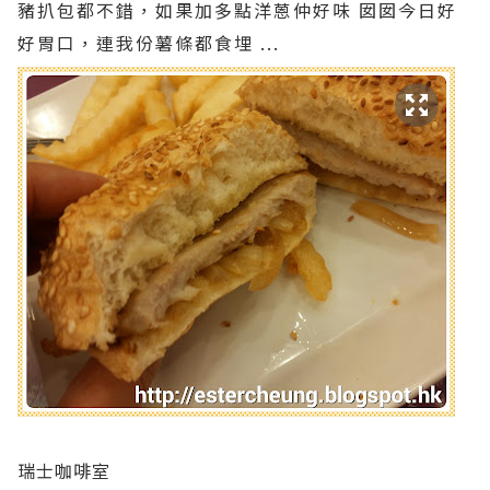
豬扒包都不錯，如果加多點洋蒽仲好味 囡囡今日好
好胃口，連我份薯條都食埋 ...
瑞士咖啡室