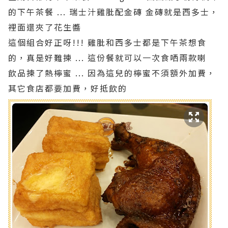
的下午茶餐 ... 瑞士汁雞肶配金磚 金磚就是西多士，
裡面還夾了花生醬
這個組合好正呀!!! 雞肶和西多士都是下午茶想食
的，真是好難揀 ... 這份餐就可以一次食哂兩款喇
飲品揀了熱檸蜜 ... 因為這兒的檸蜜不須額外加費，
其它食店都要加費，好抵飲的