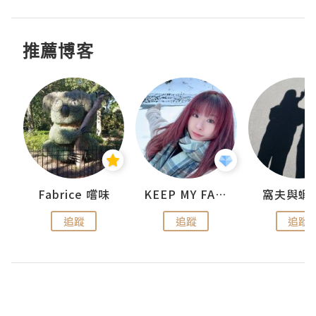
推薦博客
Fabrice 嚐味
KEEP MY FAITH
窩夫與蝦
追蹤
追蹤
追蹤