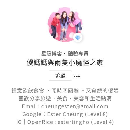
・
星級博客
體驗專員
儍媽媽與兩隻小魔怪之家
追蹤
鍾意飲飲食食 ‧閒時四圍遊 ‧又貪靚的儍媽

喜歡分享旅遊、美食、美容和生活點滴

Email : cheungester@gmail.com

Google：Ester Cheung (Level 8)
