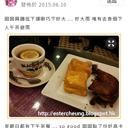
追蹤
發佈於 2015.06.10
囡囡興趣班下課剛巧下好大 ... 好大雨 唯有去食個下
人午茶避雨
星期日都有下午茶餐 ... so good 囡囡點了份好高卡