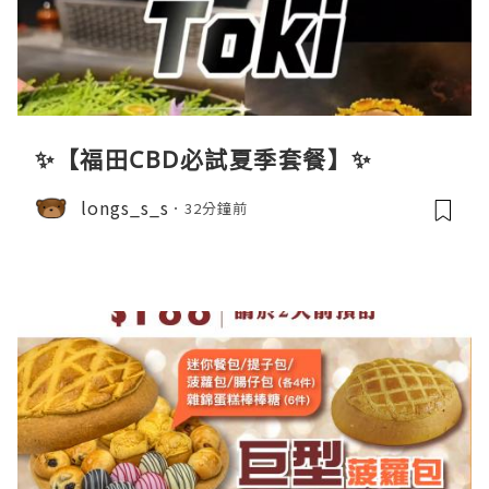
✨【福田CBD必試夏季套餐】✨
longs_s_s
32分鐘前