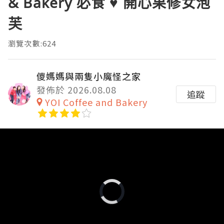
& Bakery 必食 ♥ 開心果修女泡
芙
瀏覽次數:624
儍媽媽與兩隻小魔怪之家
發佈於 2026.08.08
追蹤
YOI Coffee and Bakery
Video
Player
is
loading.