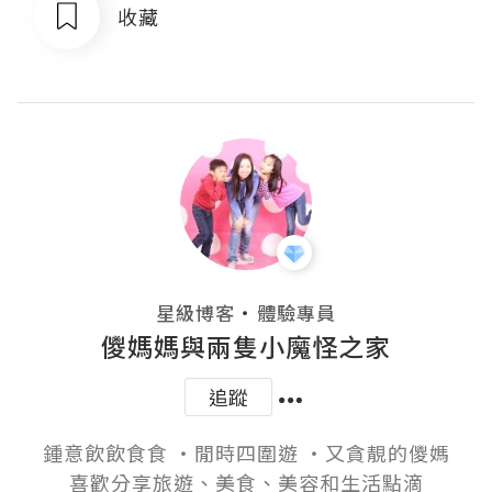
收藏
・
星級博客
體驗專員
儍媽媽與兩隻小魔怪之家
追蹤
鍾意飲飲食食 ‧閒時四圍遊 ‧又貪靚的儍媽

喜歡分享旅遊、美食、美容和生活點滴
