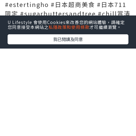
#estertingho #日本超商美食 #日本711
限定 #sugarbuttersandtree #chill賞清
爽無蚊 #草莓砂糖樹餅乾 #砂糖奶油樹 #砂
U Lifestyle 會使用Cookies來改善您的網站體驗，請確定
您同意接受本網站之
私隱政策和使用條款
才可繼續瀏覽。
糖樹奶油餅乾 #魷魚絲 #魷魚乾 #日本必買
我已閱讀及同意
*本站之內容由作者所提供，並不代表本站的立場。因此本站對
所有博客的立場、真實性、準確性及完整性不負任何法律責
任。
【 U Creator 招募 】
出Post賺現金獎賞 l
登記《社群創作有價企劃》
【 睇Post + 參加品牌活動 】
瀏覽更多社群
打卡
丶
旅遊
丶
美食
丶
親子
丶
寵物
丶
扮靚
攻略
及
活動情報
U Blog開咗WhatsApp啦！發掘更多吃喝玩樂資訊！