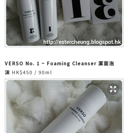
VERSO No. 1 ~ Foaming Cleanser 潔面泡
沫
HK$450 / 90ml