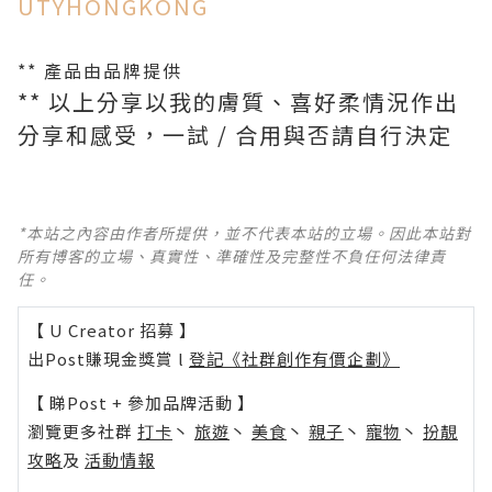
UTYHONGKONG
** 產品由品牌提供
** 以上分享以我的膚質、喜好柔情況作出
分享和感受，一試 / 合用與否請自行決定
*本站之內容由作者所提供，並不代表本站的立場。因此本站對
所有博客的立場、真實性、準確性及完整性不負任何法律責
任。
【 U Creator 招募 】
出Post賺現金獎賞 l
登記《社群創作有價企劃》
【 睇Post + 參加品牌活動 】
瀏覽更多社群
打卡
丶
旅遊
丶
美食
丶
親子
丶
寵物
丶
扮靚
攻略
及
活動情報