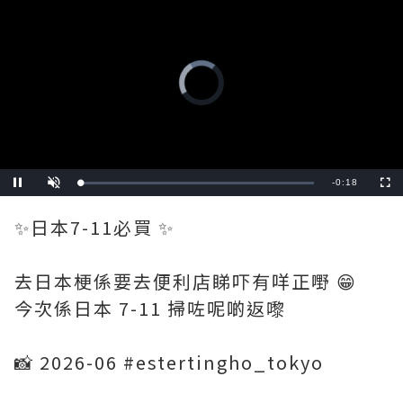
Remaining
-
0:16
Loaded
:
Pause
Unmute
Fullscre
100.00%
Time
✨日本7-11必買 ✨
去日本梗係要去便利店睇吓有咩正嘢 😁
今次係日本 7-11 掃咗呢啲返嚟
📸 2026-06 #estertingho_tokyo