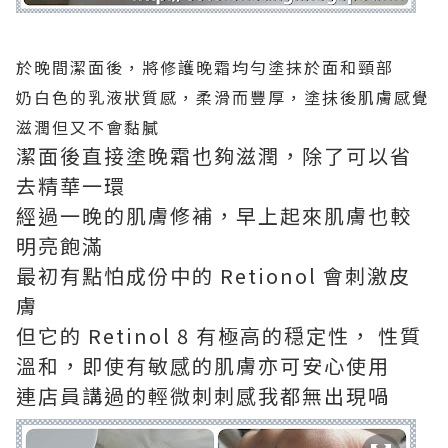
於晚間潔面後，將修護晚霜均勻塗抹於面和頸部
奶白色的乳液狀質感，柔滑而豐厚，塗抺後肌膚感覺
滋潤但又不會黏膩
潔面後直接塗晚霜也夠滋潤，除了可以省
去精華一環
經過一晚的肌膚修補，早上起來肌膚也較
明亮飽滿
最初有點怕成份中的 Retionol 會刺激皮
膚
但它的 Retinol 8 有極高的穏定性， 性質
溫和，即使有敏感的肌膚亦可安心使用
連店員講過的輕微刺刺感我都無出現喎