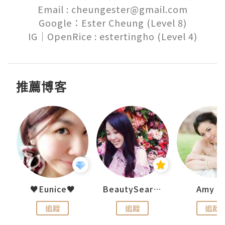
Email : cheungester@gmail.com

Google：Ester Cheung (Level 8)

推薦博客
h 夏沫
♥Eunice♥
BeautySearch
Amy N
追蹤
追蹤
追蹤