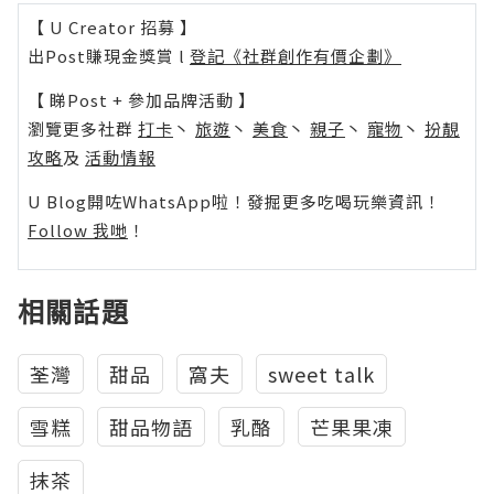
【 U Creator 招募 】
出Post賺現金獎賞 l
登記《社群創作有價企劃》
【 睇Post + 參加品牌活動 】
瀏覽更多社群
打卡
丶
旅遊
丶
美食
丶
親子
丶
寵物
丶
扮靚
攻略
及
活動情報
U Blog開咗WhatsApp啦！發掘更多吃喝玩樂資訊！
Follow 我哋
！
相關話題
荃灣
甜品
窩夫
sweet talk
雪糕
甜品物語
乳酪
芒果果凍
抹茶