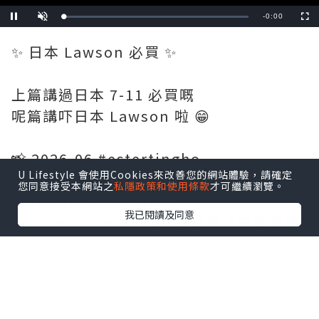
Remaining
-
0:19
Loaded
:
Pause
Unmute
Fullscre
0.00%
Time
✨ 日本 Lawson 必買 ✨
上篇講過日本 7-11 必買嘅
呢篇講吓日本 Lawson 啦 😁
📸 2026-06 #estertingho
U Lifestyle 會使用Cookies來改善您的網站體驗，請確定
您同意接受本網站之
私隱政策和使用條款
才可繼續瀏覽。
#日本超商 #日本Lawson
我已閱讀及同意
#colemanumbrella #炸雞君 #日本便利
店必買 #日本便利店 #卡樂b薯片 #chill賞
收藏可愛