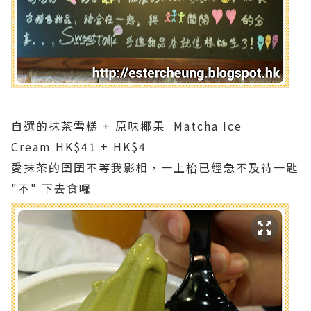
自選的抹茶雪糕 + 原味椰果 Matcha Ice
Cream HK$41 + HK$4
愛抹茶的囝囝不等我影相，一上枱已經急不及待一匙
"不" 下去食囉