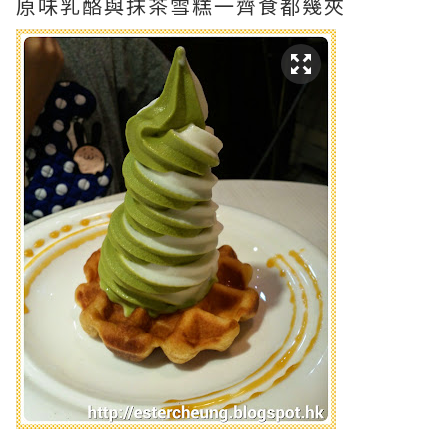
原味乳酪與抹茶雪糕一齊食都幾夾