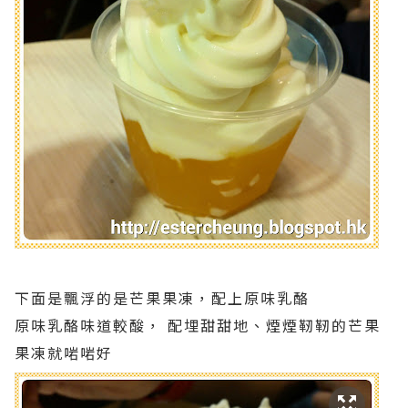
下面是飄浮的是芒果果凍，配上原味乳酪
原味乳酪味道較酸， 配埋甜甜地、煙煙靭靭的芒果
果凍就啱啱好