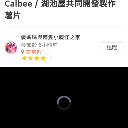
Calbee / 湖池屋共同開發製作
薯片
儍媽媽與兩隻小魔怪之家
發佈於 5小時前
追蹤
東京都
Video
Player
is
loading.