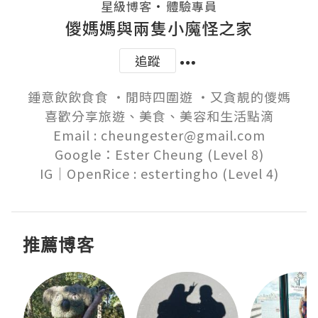
・
星級博客
體驗專員
儍媽媽與兩隻小魔怪之家
追蹤
鍾意飲飲食食 ‧閒時四圍遊 ‧又貪靚的儍媽

喜歡分享旅遊、美食、美容和生活點滴

Email : cheungester@gmail.com

Google：Ester Cheung (Level 8)

推薦博客