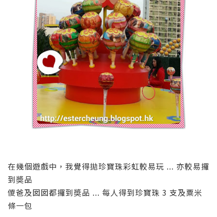
在幾個遊戲中，我覺得拋珍寶珠彩虹較易玩 ... 亦較易攞
到奬品
儍爸及囡囡都攞到奬品 ... 每人得到珍寶珠 3 支及粟米
條一包