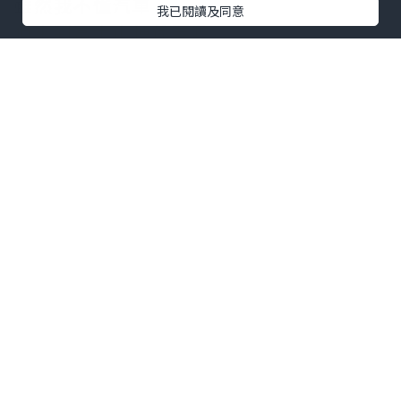
雖然我不懂汽車
我已閱讀及同意
但來到富士山梗係要嚟
Fuji Motorsports
Forest
富士賽車園區
近距離觀看日本揚名國際的賽車場和珍貴
賽車
在觀景餐廳一邊享用美食，一邊觀賞賽車
在富士賽道上奔馳