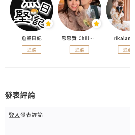
urnal
魚堅日記
思思賢 ChillMyBabe
rikala
追蹤
追蹤
追蹤
發表評論
登入
發表評論