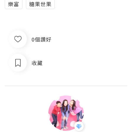
樂富
糖果世果
0個讚好
收藏