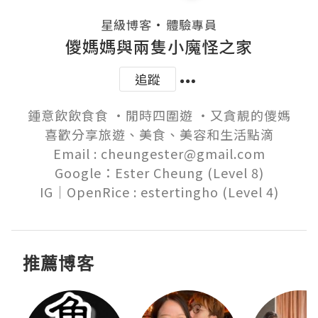
・
星級博客
體驗專員
儍媽媽與兩隻小魔怪之家
追蹤
鍾意飲飲食食 ‧閒時四圍遊 ‧又貪靚的儍媽

喜歡分享旅遊、美食、美容和生活點滴

Email : cheungester@gmail.com

Google：Ester Cheung (Level 8)

推薦博客