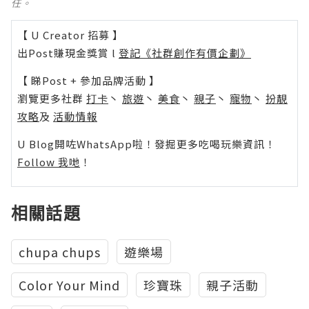
任。
【 U Creator 招募 】
出Post賺現金獎賞 l
登記《社群創作有價企劃》
【 睇Post + 參加品牌活動 】
瀏覽更多社群
打卡
丶
旅遊
丶
美食
丶
親子
丶
寵物
丶
扮靚
攻略
及
活動情報
U Blog開咗WhatsApp啦！發掘更多吃喝玩樂資訊！
Follow 我哋
！
相關話題
chupa chups
遊樂場
Color Your Mind
珍寶珠
親子活動