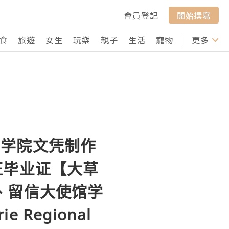
會員登記
開始撰寫
食
旅遊
女生
玩樂
親子
生活
寵物
行山
更多
打卡
区学院文凭制作
位证毕业证【大草
、留信大使馆学
 Regional