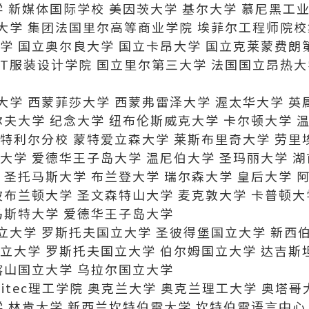
学 新媒体国际学校 美因茨大学 基尔大学 慕尼黑工
大学 集团法国里尔高等商业学院 埃菲尔工程师院校
学 国立奥尔良大学 国立卡昂大学 国立克莱蒙费朗
T服装设计学院 国立里尔第三大学 法国国立昂热大
学 西蒙菲莎大学 西蒙弗雷泽大学 渥太华大学 英
尔夫大学 纪念大学 纽布伦斯威克大学 卡尔顿大学 温
特利尔分校 蒙特爱立森大学 莱斯布里奇大学 劳里
大学 爱德华王子岛大学 温尼伯大学 圣玛丽大学 
 圣托马斯大学 布兰登大学 瑞尔森大学 皇后大学 
波布兰顿大学 圣文森特山大学 麦克敦大学 卡普顿大
马斯特大学 爱德华王子岛大学
立大学 罗斯托夫国立大学 圣彼得堡国立大学 新西
立大学 罗斯托夫国立大学 伯尔姆国立大学 达吉斯
喀山国立大学 乌拉尔国立大学
itec理工学院 奥克兰大学 奥克兰理工大学 奥塔
学 林肯大学 新西兰坎特伯雷大学 坎特伯雷语言中心