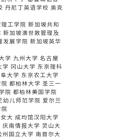
校 丹尼丁英语学校 奥克
坡理工学院 新加坡共和
院 新加坡澳世敦管理及
理发展学院 新加坡英华
大学 九州大学 名古屋
大学 冈山大学 东京理科
岐阜大学 东京农工大学
院 都柏林大学 圣三一
商学院 都柏林美国学院
兰幼儿师范学院 爱尔兰
学院
花女大 成均馆汉阳大学
 庆南情报大学 灵山大
公州国立大学 南首尔大