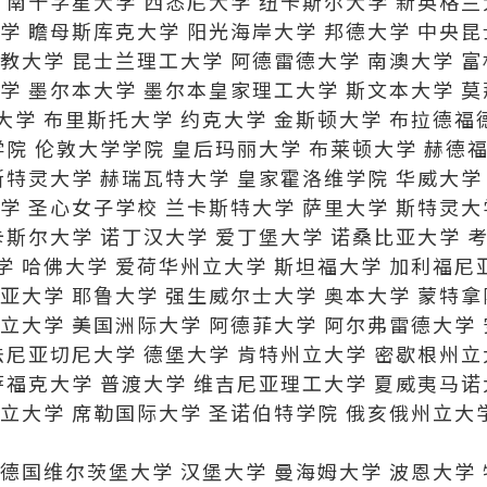
 南十字星大学 西悉尼大学 纽卡斯尔大学 新英格
学 瞻母斯库克大学 阳光海岸大学 邦德大学 中央
教大学 昆士兰理工大学 阿德雷德大学 南澳大学 
学 墨尔本大学 墨尔本皇家理工大学 斯文本大学 
学 布里斯托大学 约克大学 金斯顿大学 布拉德福
学院 伦敦大学学院 皇后玛丽大学 布莱顿大学 赫德
斯特灵大学 赫瑞瓦特大学 皇家霍洛维学院 华威大学
学 圣心女子学校 兰卡斯特大学 萨里大学 斯特灵大
卡斯尔大学 诺丁汉大学 爱丁堡大学 诺桑比亚大学 
 哈佛大学 爱荷华州立大学 斯坦福大学 加利福尼
亚大学 耶鲁大学 强生威尔士大学 奥本大学 蒙特
立大学 美国洲际大学 阿德菲大学 阿尔弗雷德大学
法尼亚切尼大学 德堡大学 肯特州立大学 密歇根州立
萨福克大学 普渡大学 维吉尼亚理工大学 夏威夷马诺
立大学 席勒国际大学 圣诺伯特学院 俄亥俄州立大
德国维尔茨堡大学 汉堡大学 曼海姆大学 波恩大学