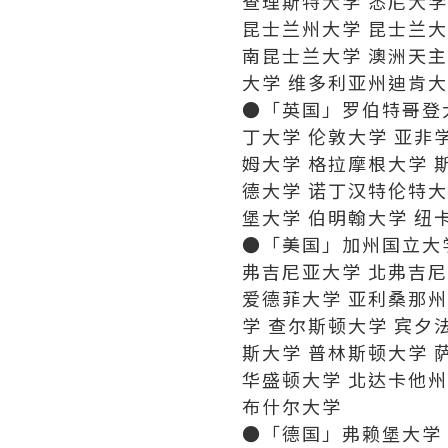
查理斯特大学 悉尼大学
昆士兰州大学 昆士兰大
南昆士兰大学 澳洲天主
大学 维多利亚州迪肯大
●「英国」罗伯特哥登大
丁大学 伦敦大学 亚非
姆大学 格拉摩根大学 
德大学 诺丁汉特伦特大
堡大学 伯明翰大学 纽
●「美国」加州国立大学
弗吉尼亚大学 北弗吉尼
爱德菲大学 亚利桑那州
学 查尔斯顿大学 宾夕
斯大学 普林斯顿大学 
华盛顿大学 北达卡他州
布什尔大学
●「德国」弗赖堡大学 