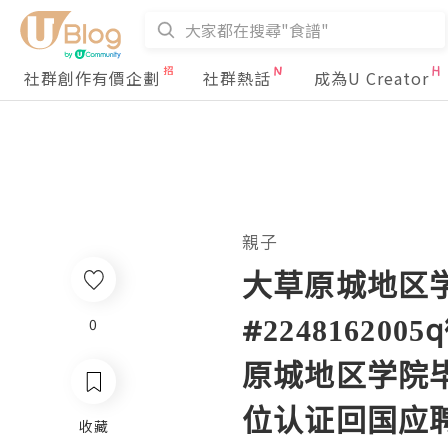
社群創作有價企劃
社群熱話
成為U Creator
親子
大草原城地区
#2248162
0
原城地区学院
位认证回国应聘升职
收藏