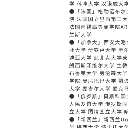
学 科隆大学 汉诺威大
●「法国」格勒诺布尔
院 法国国立里昂第二大
法国南锡高等商学院AR
兰斯大学
●「加拿大」西安大略大
亚大学 滑铁卢大学 圭
迪亚大学 魁北克大学蒙
朗西斯泽维尔大学 主教
布鲁克大学 劳伦森大学
学院 曼尼托巴大学 凯
大学 麦吉尔大学 麦克
●「俄罗斯」莫斯科国
人民友谊大学 俄罗斯国
立大学 图拉国立大学 
●「新西兰」新西兰Un
学 梅西大学 怀卡托大