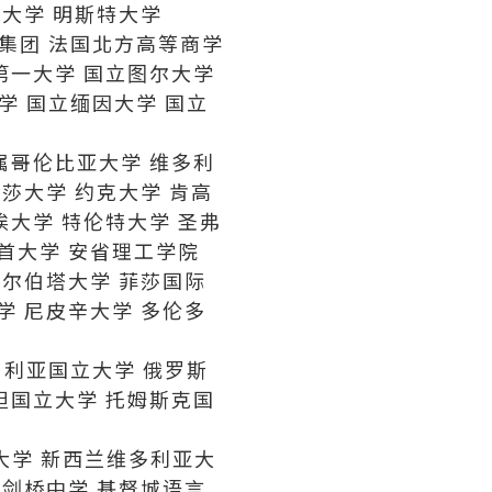
业大学 明斯特大学
集团 法国北方高等商学
第一大学 国立图尔大学
学 国立缅因大学 国立
属哥伦比亚大学 维多利
莎大学 约克大学 肯高
埃大学 特伦特大学 圣弗
湖首大学 安省理工学院
阿尔伯塔大学 菲莎国际
学 尼皮辛大学 多伦多
伯利亚国立大学 俄罗斯
坦国立大学 托姆斯克国
哥大学 新西兰维多利亚大
 剑桥中学 基督城语言