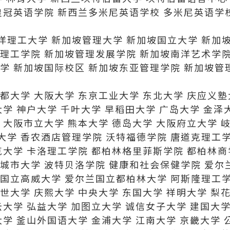
皇冠英语学院 新西兰多米尼英语学校 多米尼英语学
洋理工大学 新加坡管理大学 新加坡国立大学 新加
锡理工学院 新加坡管理发展学院 新加坡南洋艺术学
学 新加坡国际校区 新加坡东亚管理学院 新加坡管
都大学 大阪大学 东京工业大学 东北大学 庆应义塾
大学 神户大学 千叶大学 早稻田大学 广岛大学 金泽
 大阪市立大学 熊本大学 德岛大学 大阪府立大学 
学 香农酒店管理学院 沃特福德学院 唐道克理工学
克大学 卡洛理工学院 都柏林格里菲斯学院 都柏林
城市大学 波特贝洛学院 健康和社会保健学院 爱尔
兰国立高威大学 爱尔兰国立都柏林大学 阿斯隆理工
世大学 庆熙大学 中央大学 东国大学 祥明大学 梨
云大学 弘益大学 加图立大学 诚信女子大学 建国大学
大学 釜山外国语大学 金浦大学 江南大学 京畿大学 