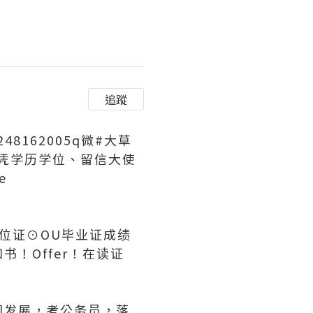
追蹤
162005q微#大草
凭学历学位、留信大使
e
U学位证⊙OU毕业证成绩
！Offer！在读证
国发展，考公务员，落