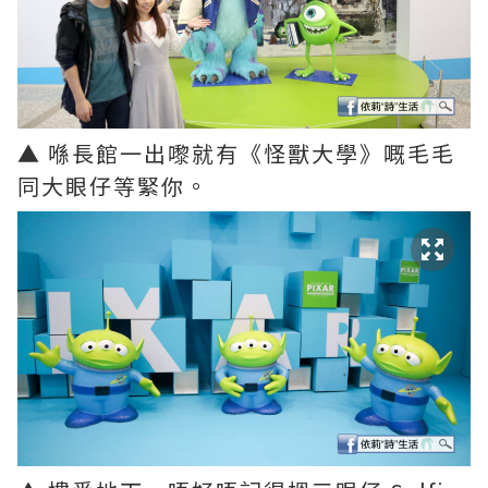
▲ 喺長館一出嚟就有《怪獸大學》嘅毛毛
同大眼仔等緊你。