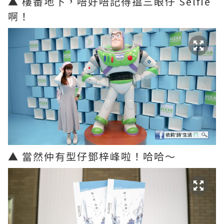
▲ 樓番地下，唔好唔記得搵三眼仔 Selfie
啊！
▲ 當然仲有型仔鄧梓峰啦！哈哈～