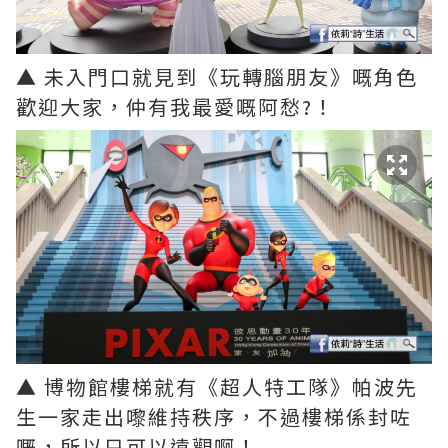
▲ 未入門口就見到《玩轉腦朋友》嘅角色
歡迎大家，仲有我最愛嘅阿愁?！
▲ 博物館樓梯就有《超人特工隊》帕波先
生一家走出嚟維持秩序，不過樓梯係封咗
嘅，所以只可以遠觀啊！