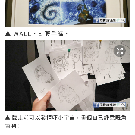
▲ WALL‧E 嘅手繪。
▲ 臨走前可以發揮吓小宇宙，畫個自已鍾意嘅角
色啊！