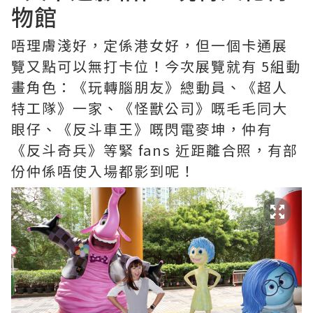
物館
唔理膚淺好，定係港女好，但一個卡通展
覽又點可以無打卡位！今次展覽就有 5組動
畫角色：《玩轉腦朋友》總動員、《超人
特工隊》一家、《怪獸公司》嘅毛毛同大
眼仔、《反斗車王》嘅閃電麥坤，仲有
《反斗奇兵》等緊 fans 近距離合照，有部
份仲係唔使入場都影到呢！