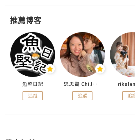
推薦博客
urnal
魚堅日記
思思賢 ChillMyBabe
rikala
追蹤
追蹤
追蹤