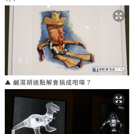
▲ 鹹濕胡迪點解會搞成咁㗎？