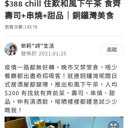
$388 chill 住歎和風下午茶 食齊
壽司+串燒+甜品｜銅鑼灣美食
瀏覽次數:14578
依莉"詩"生活
追蹤
發佈於 2021.01.25
疫情一路都無好轉，晚市又禁堂食，唔少
餐廳都出盡奇招吸客！就連銅鑼灣呢間日
式居酒屋都變陣，推出和風下午茶，人均
$200 有找就有齊前菜、壽司、串燒、甜
品，仲有清酒飲，啱晒樣樣都鍾意試少少
嘅我！