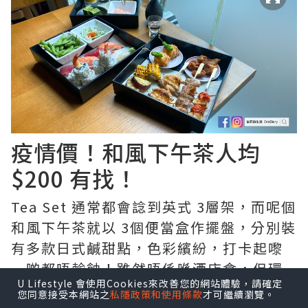
疫情價！和風下午茶人均
$200 有找！
Tea Set 通常都會諗到英式 3層架，而呢個
和風下午茶就以 3個便當盒作擺盤，分別裝
有多款日式鹹甜點，色彩繽紛，打卡起嚟
一啲都唔輸蝕！雖然唔係喺酒店食，但環
U Lifestyle 會使用Cookies來改善您的網站體驗，請確定
境都相當舒服，而食物份量唔多，樣樣都
您同意接受本網站之
私隱政策和使用條款
才可繼續瀏覽。