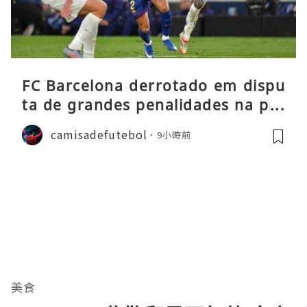
FC Barcelona derrotado em dispu
ta de grandes penalidades na pré
-época
camisadefutebol
9小時前
美食