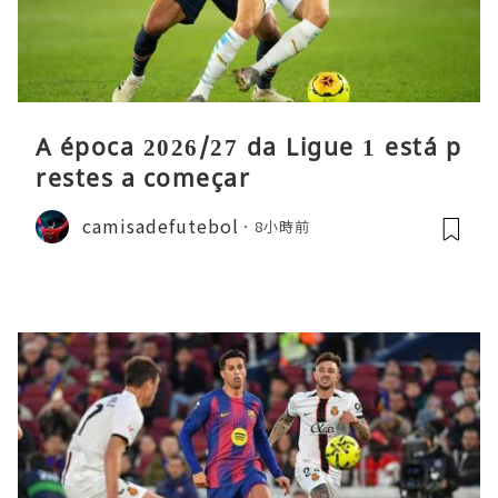
A época 2026/27 da Ligue 1 está p
restes a começar
camisadefutebol
8小時前