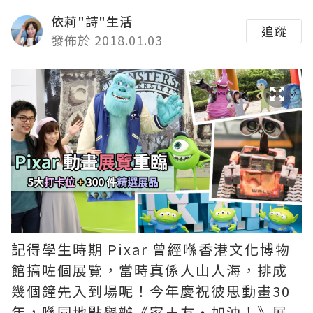
依莉"詩"生活
追蹤
發佈於 2018.01.03
記得學生時期 Pixar 曾經喺香港文化博物
館搞咗個展覽，當時真係人山人海，排成
幾個鐘先入到場呢！今年慶祝彼思動畫30
年，喺同地點舉辦《家＋友‧加油！》展