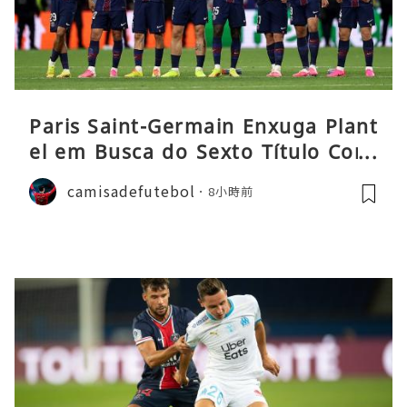
Paris Saint-Germain Enxuga Plant
el em Busca do Sexto Título Cons
ecutivo da Liga
camisadefutebol
8小時前