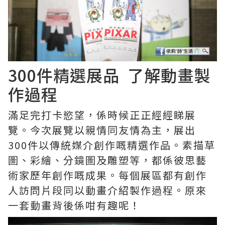
300件精選展品 了解動畫製
作過程
滿足完打卡慾望，係時候正正經經睇展
覽。今次展覽以親情同友情為主，展出
300件以傳統媒介創作嘅精選作品。素描草
圖、彩繪、分鏡圖及雕塑等，都係彼思藝
術家歷年創作嘅成果。每個展區都有創作
人訪問片段同以動畫介紹製作過程。原來
一套動畫背後係咁有趣呢！