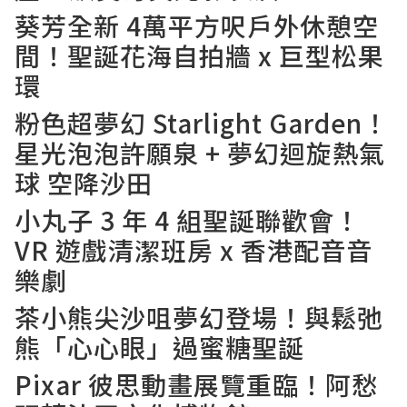
葵芳全新 4萬平方呎戶外休憩空
間！聖誕花海自拍牆 x 巨型松果
環
粉色超夢幻 Starlight Garden！
星光泡泡許願泉 + 夢幻迴旋熱氣
球 空降沙田
小丸子 3 年 4 組聖誕聯歡會！
VR 遊戲清潔班房 x 香港配音音
樂劇
茶小熊尖沙咀夢幻登場！與鬆弛
熊「心心眼」過蜜糖聖誕
Pixar 彼思動畫展覽重臨！阿愁