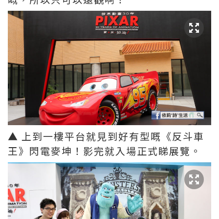
▲ 上到一樓平台就見到好有型嘅《反斗車
王》閃電麥坤！影完就入場正式睇展覽。