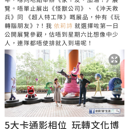
覽。唔單止展出《怪獸公司》、《沖天救
兵》同 《超人特工隊》嘅展品，仲有《玩
轉腦朋友》?！我
依莉詩
就選擇咗第一日
公開展覽參觀，估唔到星期六比想像中少
人，連隊都唔使排就入到場呢！
5大卡通影相位 玩轉文化博