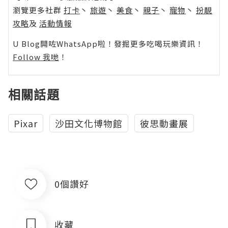
瀏覽更多社群
打卡
丶
旅遊
丶
美食
丶
親子
丶
寵物
丶
扮靚
攻略
及
活動情報
U Blog開咗WhatsApp啦！發掘更多吃喝玩樂資訊！
Follow 我哋
！
相關話題
Pixar
沙田文化博物館
彼思動畫展
0個讚好
收藏