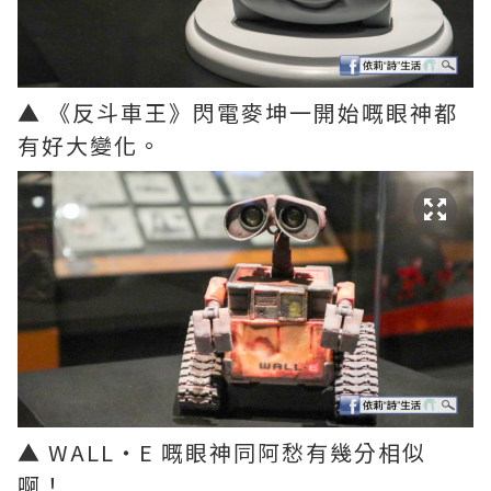
▲ 《反斗車王》閃電麥坤一開始嘅眼神都
有好大變化。
▲ WALL‧E 嘅眼神同阿愁有幾分相似
啊！