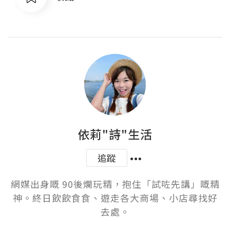
依莉"詩"生活
追蹤
網媒出身嘅 90後爛玩精，抱住「試咗先講」嘅精
神。終日飲飲食食、遊走各大商場、小店尋找好
去處。