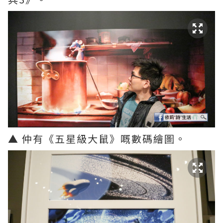
▲ 仲有《五星級大鼠》嘅數碼繪圖。