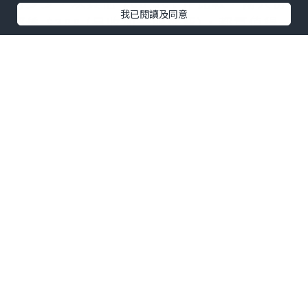
有少少，以其他 Tea Set 作比較，兩人份
我已閱讀及同意
都係 $388 (另收加一服務費)，都算值得一
試！
鹹點有居酒屋風味
來自日本嘅權八本來就係專注做居酒屋，
所以鹹點方面有一定水準，當中串燒更係
用日本備長炭燒烤，加上調味適中，好有
日式風味。不過前菜同壽司方面就唔係太
突出，單純邊傾計邊送酒都係可以。