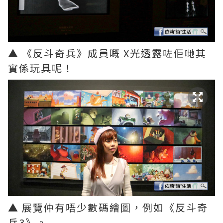
▲ 《反斗奇兵》成員嘅 X光透露咗佢哋其
實係玩具呢！
▲ 展覽仲有唔少數碼繪圖，例如《反斗奇
兵3》。