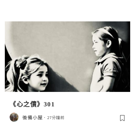
《心之債》301
後備小屋
27分鐘前