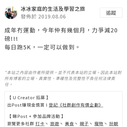
冰冰家庭的生活及學習之旅
追蹤
發佈於 2019.08.06
成年冇運動，今年仲有幾個月，力爭減20
磅!!!
每日跑5K，一定可以做到。
*本站之內容由作者所提供，並不代表本站的立場。因此本站對
所有博客的立場、真實性、準確性及完整性不負任何法律責
任。
【 U Creator 招募 】
出Post賺現金獎賞 l
登記《社群創作有價企劃》
【 睇Post + 參加品牌活動 】
瀏覽更多社群
打卡
丶
旅遊
丶
美食
丶
親子
丶
寵物
丶
扮靚