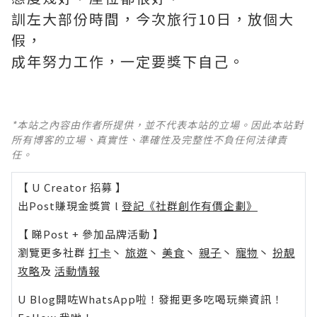
訓左大部份時間，今次旅行10日，放個大
假，
成年努力工作，一定要獎下自己。
*本站之內容由作者所提供，並不代表本站的立場。因此本站對
所有博客的立場、真實性、準確性及完整性不負任何法律責
任。
【 U Creator 招募 】
出Post賺現金獎賞 l
登記《社群創作有價企劃》
【 睇Post + 參加品牌活動 】
瀏覽更多社群
打卡
丶
旅遊
丶
美食
丶
親子
丶
寵物
丶
扮靚
攻略
及
活動情報
U Blog開咗WhatsApp啦！發掘更多吃喝玩樂資訊！