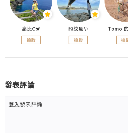
)
高比C🐒
豹紋魚💦
追蹤
追蹤
追蹤
發表評論
登入
發表評論