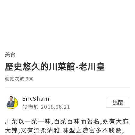
美食
歷史悠久的川菜館-老川皇
瀏覽次數:990
EricShum
追蹤
發佈於 2018.06.21
川菜以一菜一味,百菜百味而著名,既有大麻
大辣,又有溫柔清雅.味型之豐富多不勝數,