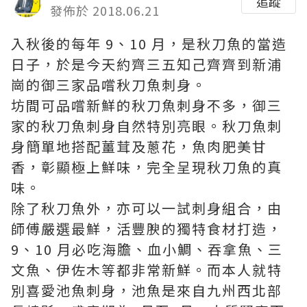
追蹤
發佈於 2018.06.21
入秋後的每年 9、10 月，是秋刀魚的當造
日子，於是今天約齊三五知己齊齊到新浦
崗的御三家品嚐秋刀魚刺身。
坊間可品嚐新鮮的秋刀魚刺身不多，御三
家的秋刀魚刺身自然特別亮眼。秋刀魚刺
身簡單地搭配薑茸及蔥花，魚肉肥美甘
香，彰顯極上鮮味，完全呈現秋刀魚的真
味。
除了秋刀魚外，亦可以一試刺身組合，由
師傅嚴選最鮮，活豐腴的獨特食材打造，
9、10 月必吃海膽、血小鯛、吞拿魚、三
文魚、伊佐木等都非常新鮮。而本人就特
別喜愛池魚刺身，池魚是來自九州西北部