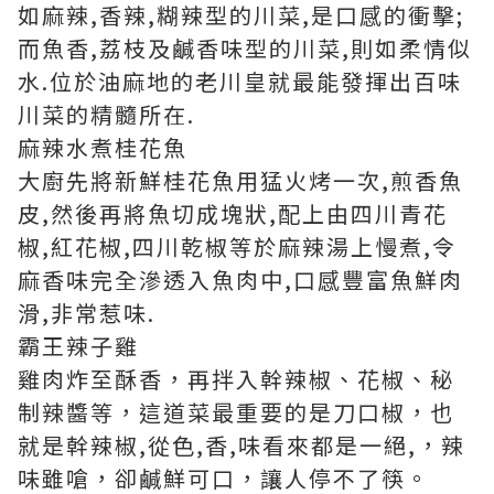
如麻辣,香辣,糊辣型的川菜,是口感的衝擊;
而魚香,荔枝及鹹香味型的川菜,則如柔情似
水.位於油麻地的老川皇就最能發揮出百味
川菜的精髓所在.
麻辣水煮桂花魚
大廚先將新鮮桂花魚用猛火烤一次,煎香魚
皮,然後再將魚切成塊狀,配上由四川青花
椒,紅花椒,四川乾椒等於麻辣湯上慢煮,令
麻香味完全滲透入魚肉中,口感豐富魚鮮肉
滑,非常惹味.
霸王辣子雞
雞肉炸至酥香，再拌入幹辣椒、花椒、秘
制辣醬等，這道菜最重要的是刀口椒，也
就是幹辣椒,從色,香,味看來都是一絕,，辣
味雖嗆，卻鹹鮮可口，讓人停不了筷。