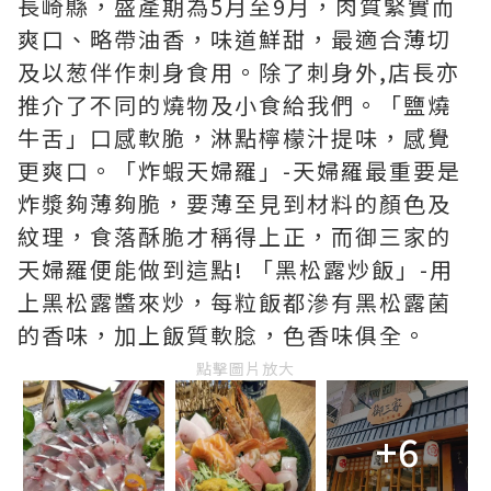
長崎縣，盛產期為5月至9月，肉質緊實而
爽口、略帶油香，味道鮮甜，最適合薄切
及以葱伴作刺身食用。除了刺身外,店長亦
推介了不同的燒物及小食給我們。「鹽燒
牛舌」口感軟脆，淋點檸檬汁提味，感覺
更爽口。「炸蝦天婦羅」-天婦羅最重要是
炸漿夠薄夠脆，要薄至見到材料的顏色及
紋理，食落酥脆才稱得上正，而御三家的
天婦羅便能做到這點! 「黑松露炒飯」-用
上黑松露醬來炒，每粒飯都滲有黑松露菌
的香味，加上飯質軟腍，色香味俱全。
點擊圖片放大
+6