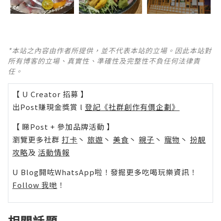
*本站之內容由作者所提供，並不代表本站的立場。因此本站對
所有博客的立場、真實性、準確性及完整性不負任何法律責
任。
【 U Creator 招募 】
出Post賺現金獎賞 l
登記《社群創作有價企劃》
【 睇Post + 參加品牌活動 】
瀏覽更多社群
打卡
丶
旅遊
丶
美食
丶
親子
丶
寵物
丶
扮靚
攻略
及
活動情報
U Blog開咗WhatsApp啦！發掘更多吃喝玩樂資訊！
Follow 我哋
！