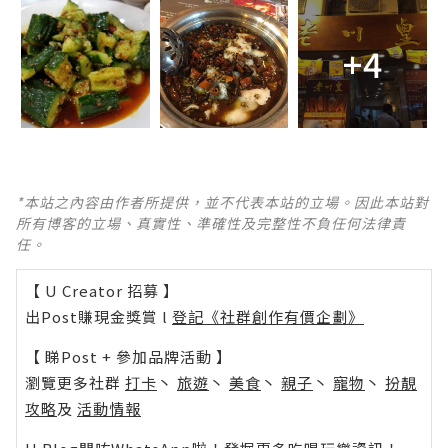
+4
*本站之內容由作者所提供，並不代表本站的立場。因此本站對
所有博客的立場、真實性、準確性及完整性不負任何法律責
任。
【 U Creator 招募 】
出Post賺現金獎賞 l
登記《社群創作有價企劃》
【 睇Post + 參加品牌活動 】
瀏覽更多社群
打卡
丶
旅遊
丶
美食
丶
親子
丶
寵物
丶
扮靚
攻略
及
活動情報