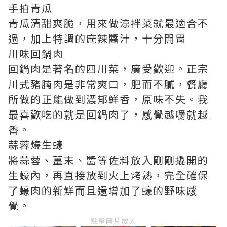
手拍青瓜
青瓜清甜爽脆，用來做涼拌菜就最適合不
過，加上特調的麻辣醬汁，十分開胃
川味回鍋肉
回鍋肉是著名的四川菜，廣受歡迎。正宗
川式豬腩肉是非常爽口，肥而不膩，餐廳
所做的正能做到濃郁鮮香，原味不失。我
最喜歡吃的就是回鍋肉了，感覺越嚼就越
香。
蒜蓉燒生蠔
將蒜蓉、薑末、醬等佐料放入剛剛撬開的
生蠔內，再直接放到火上烤熟，完全確保
了蠔肉的新鮮而且還增加了蠔的野味感
覺。
點擊圖片放大