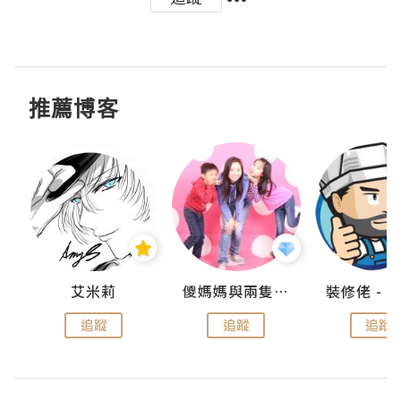
推薦博客
點滴
艾米莉
儍媽媽與兩隻小魔怪之家
追蹤
追蹤
追蹤