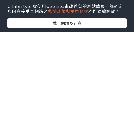
台中皮鞋5個品牌推薦
U Lifestyle 會使用Cookies來改善您的網站體驗，請確定
您同意接受本網站之
私隱政策和使用條款
才可繼續瀏覽。
EPRIS艾佩絲男士皮鞋
我已閱讀及同意
台中的EPRIS艾佩絲門市，鄰近草悟道、
審計新村與自然科學博物館，是結合人文
與藝術文化的聚集地，逛街的同時也能享
受城市美好的氛圍。由政府老舊宿舍改建
的審計新村，是近年來熱門的景點，舊式
建築充滿時代的痕跡。而這裡的暮暮市集
進駐許多文創、小吃、特色餐飲等攤位，
不定期還有街頭藝人表演，非常適合來一
趟文青之旅。
你可能知道EPRIS是從手工婚宴女鞋起家
的，其實他們推出的男士皮鞋系列也很值
得推薦喔！