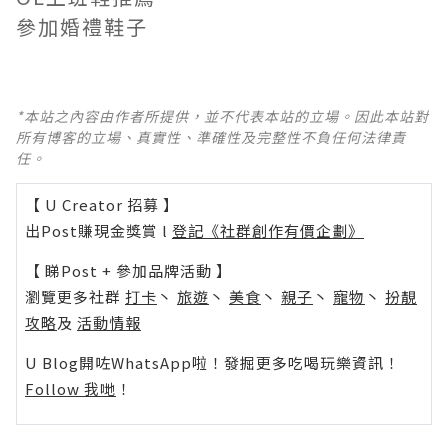
參加婚禮鞋子
*本站之內容由作者所提供，並不代表本站的立場。因此本站對
所有博客的立場、真實性、準確性及完整性不負任何法律責
任。
【 U Creator 招募 】
出Post賺現金獎賞 l
登記《社群創作有價企劃》
【 睇Post + 參加品牌活動 】
瀏覽更多社群
打卡
丶
旅遊
丶
美食
丶
親子
丶
寵物
丶
扮靚
攻略
及
活動情報
U Blog開咗WhatsApp啦！發掘更多吃喝玩樂資訊！
Follow 我哋
！