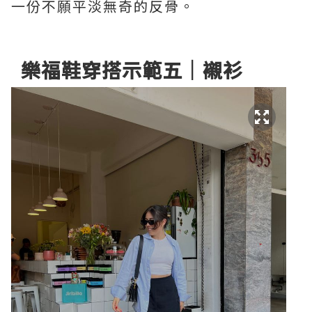
一份不願平淡無奇的反骨。
樂福鞋穿搭示範五｜襯衫