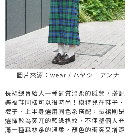
圖片來源：wear / ハヤシ アンナ
長裙總會給人一種氣質溫柔的感覺，搭配
樂福鞋同樣可以很時尚！模特兒在鞋子、
襪子、上半身選用同色系搭配，長裙則是
選擇較為突兀的藍綠格紋，不僅整個人充
滿一種森林系的溫柔，顏色的衝突又增添