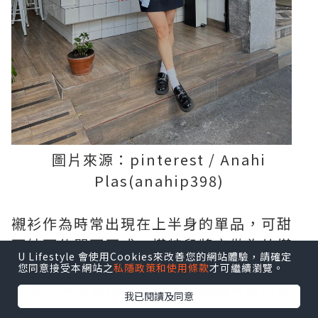
圖片來源：pinterest / Anahi
Plas(anahip398)
襯衫作為時常出現在上半身的單品，可甜
可帥可休閒可正式，模特兒將它做為外搭
U Lifestyle 會使用Cookies來改善您的網站體驗，請確定
用的裝飾，全身則採用黑白、深色的顏色
您同意接受本網站之
私隱政策和使用條款
才可繼續瀏覽。
搭配，讓淡藍色的襯衫提亮整體穿搭的彩
我已閱讀及同意
度。