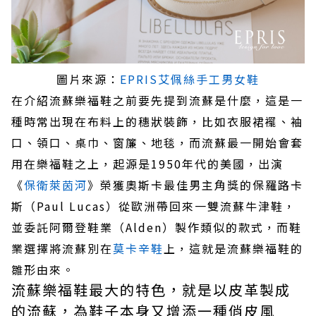
圖片來源：
EPRIS艾佩絲手工男女鞋
在介紹流蘇樂福鞋之前要先提到流蘇是什麼，這是一
種時常出現在布料上的穗狀裝飾，比如衣服裙襬、袖
口、領口、桌巾、窗簾、地毯，而流蘇最一開始會套
用在樂福鞋之上，起源是1950年代的美國，出演
《
保衛萊茵河
》榮獲奧斯卡最佳男主角獎的保羅路卡
斯（Paul Lucas）從歐洲帶回來一雙流蘇牛津鞋，
並委託阿爾登鞋業（Alden）製作類似的款式，而鞋
業選擇將流蘇別在
莫卡辛鞋
上，這就是流蘇樂福鞋的
雛形由來。
流蘇樂福鞋最大的特色，就是以皮革製成
的流蘇，為鞋子本身又增添一種俏皮風