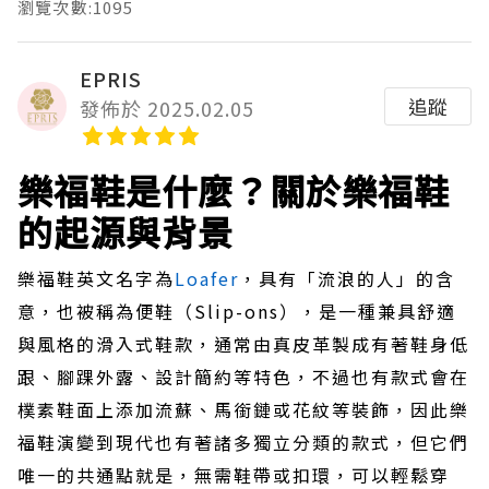
瀏覽次數:1095
EPRIS
追蹤
發佈於 2025.02.05
樂福鞋是什麼？關於樂福鞋
的起源與背景
樂福鞋英文名字為
Loafer
，具有「流浪的人」的含
意，也被稱為便鞋（Slip-ons），是一種兼具舒適
與風格的滑入式鞋款，通常由真皮革製成有著鞋身低
跟、腳踝外露、設計簡約等特色，不過也有款式會在
樸素鞋面上添加流蘇、馬銜鏈或花紋等裝飾，因此樂
福鞋演變到現代也有著諸多獨立分類的款式，但它們
唯一的共通點就是，無需鞋帶或扣環，可以輕鬆穿