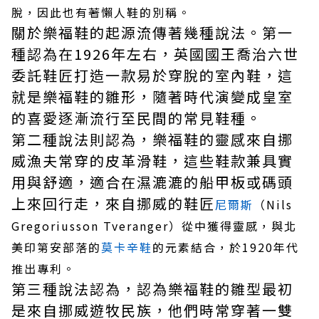
脫，因此也有著懶人鞋的別稱。
關於樂福鞋的起源流傳著幾種說法。第一
種認為在1926年左右，英國國王喬治六世
委託鞋匠打造一款易於穿脫的室內鞋，這
就是樂福鞋的雛形，隨著時代演變成皇室
的喜愛逐漸流行至民間的常見鞋種。
第二種說法則認為，樂福鞋的靈感來自挪
威漁夫常穿的皮革滑鞋，這些鞋款兼具實
用與舒適，適合在濕漉漉的船甲板或碼頭
上來回行走，來自挪威的鞋匠
尼爾斯
（Nils
Gregoriusson Tveranger）從中獲得靈感，與北
美印第安部落的
莫卡辛鞋
的元素結合，於1920年代
推出專利。
第三種說法認為，認為樂福鞋的雛型最初
是來自挪威遊牧民族，他們時常穿著一雙