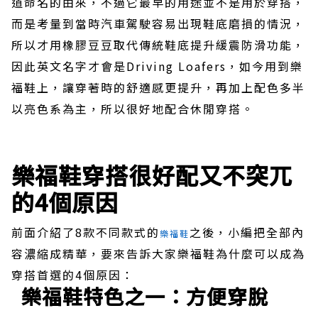
道命名的由來，不過它最早的用途並不是用於穿搭，
而是考量到當時汽車駕駛容易出現鞋底磨損的情況，
所以才用橡膠豆豆取代傳統鞋底提升緩震防滑功能，
因此英文名字才會是Driving Loafers，如今用到樂
福鞋上，讓穿著時的舒適感更提升，再加上配色多半
以亮色系為主，所以很好地配合休閒穿搭。
樂福鞋穿搭很好配又不突兀
的4個原因
前面介紹了8款不同款式的
之後，小編把全部內
樂福鞋
容濃縮成精華，要來告訴大家樂福鞋為什麼可以成為
穿搭首選的4個原因：
樂福鞋特色之一：方便穿脫