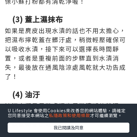
保小蘇打粉都有清乾淨喔！
(3) 蓋上濕抹布
如果是麂皮出現水漬的話也不用太擔心，
把濕布擰乾蓋在髒汙處，稍微輕壓確保可
以吸收水漬，接下來可以選擇長時間靜
置，或者是重複前面的步驟直到水漬消
失，最後放在通風陰涼處風乾就大功告成
了！
(4) 油汙
油汙大概是最難處理也最難清潔的狀況，
U Lifestyle 會使用Cookies來改善您的網站體驗，請確定
尤其麂皮的吸收速度比其他皮鞋還要快，
您同意接受本網站之
私隱政策和使用條款
才可繼續瀏覽。
所以就需要比較多工具了！
我已閱讀及同意