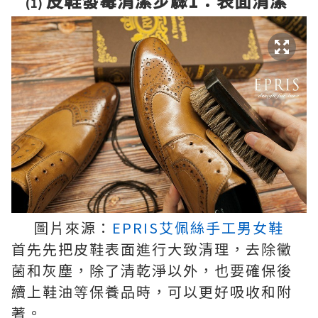
皮鞋發霉清潔步驟1：表面清潔
(1)
圖片來源：
EPRIS艾佩絲手工男女鞋
首先先把皮鞋表面進行大致清理，去除黴
菌和灰塵，除了清乾淨以外，也要確保後
續上鞋油等保養品時，可以更好吸收和附
著。