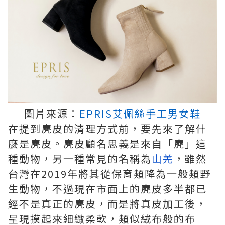
圖片來源：
EPRIS艾佩絲手工男女鞋
在提到麂皮的清理方式前，要先來了解什
麼是麂皮。麂皮顧名思義是來自「麂」這
種動物，另一種常見的名稱為
山羌
，雖然
台灣在2019年將其從保育類降為一般類野
生動物，不過現在市面上的麂皮多半都已
經不是真正的麂皮，而是將真皮加工後，
呈現摸起來細緻柔軟，類似絨布般的布